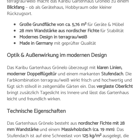
terragrau/weiß macht das Karibu Gartenhaus Grönelo zu einem
Blickfang
– ob als Gerätehaus, Hobbyraum oder kleiner
Rückzugsort.
Große Grundfläche von ca. 5,76 m²
für Geräte & Möbel
28 mm Wandstärke aus nordischer Fichte
für Stabilität
Modernes Design in terragrau/weiß
Made in Germany
mit geprüfter Qualität
Optik & Außenwirkung im modernen Design
Das Karibu Gartenhaus Grönelo überzeugt mit
klaren Linien,
moderner Doppelflügeltür
und einem markanten
Stufendach
. Die
Farbkombination terragrau/weiß wirkt frisch und hochwertig und
fügt sich stilvoll in zeitgemäße Gärten ein. Das
verglaste Oberlicht
bringt zusätzlich Tageslicht ins Innere und lässt das Gartenhaus
leicht und freundlich wirken.
Technische Eigenschaften
Das Gartenhaus Grönelo besteht aus
nordischer Fichte mit 28
mm Wandstärke
und einem
Massivholzdach (ca. 19 mm)
. Das
Stufendach ist auf eine Schneelast von
125 kg/m²
ausgelegt, die