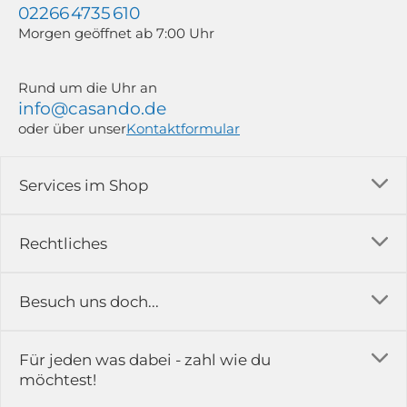
02266 4735 610
Morgen geöffnet ab 7:00 Uhr
Rund um die Uhr an
info@casando.de
oder über unser
Kontaktformular
Services im Shop
Versandkosten
Rechtliches
Ratgeber
Impressum
Besuch uns doch...
Erfahrungsberichte & Bewertungen
AGB
FAQ
in der Ausstellung...
Für jeden was dabei - zahl wie du
Rückgabe & Reklamation
Kontakt
möchtest!
Datenschutz
Das ist casando
Holz-Richter GmbH