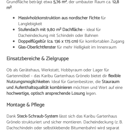
Grundfläche beträgt etwa
5,76 m²
, der umbauter Raum ca.
12,8
m³
.
Massivholzkonstruktion aus nordischer Fichte
für
Langlebigkeit
Stufendach mit 9,80 m² Dachfläche
– ideal für
Dacheindeckung mit Schindeln oder Bahnen
Doppelflügeltür (ca. 136 x 175 cm)
für komfortablen Zugang
Glas-Oberlichtfenster
für mehr Helligkeit im Innenraum
Einsatzbereiche & Zielgruppe
Ob als Gerätehaus, Werkstatt, Hobbyraum oder Lager für
Gartenmöbel – das Karibu Gartenhaus Grönelo bietet dir
flexible
Nutzungsmöglichkeiten
. Ideal für Gartenbesitzer, die
Stauraum
und Aufenthaltsqualität kombinieren
möchten und Wert auf eine
hochwertige, optisch ansprechende Lösung
legen.
Montage & Pflege
Dank
Steck-Schraub-System
lässt sich das Karibu Gartenhaus
Grönelo strukturiert und sicher montieren. Dacheindeckung (z. B.
Dachschindeln oder selbstklebende Bitumenbahn) wird separat