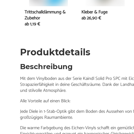
Trittschalldämmung &
Kleber & Fuge
Zubehör
ab
26,90 €
ab
1,19 €
Produktdetails
Beschreibung
Mit dem Vinylboden aus der Serie Kaindl Solid Pro SPC mit Ei
Strapazierfähigkeit in deine Geschäftsräume. Dank der Landh
und stilvolle Atmosphäre.
Alle Vorteile auf einen Blick:
Jede Diele in 1-Stab-Optik gibt dem Boden des Aussehen von Ma
großzügiges Raumambiente.
Die warme Farbgebung des Eichen-Vinyls schafft ein gemütlich
Einrichtungsstilen und erzeugt ein harmonisches Gleichgewich