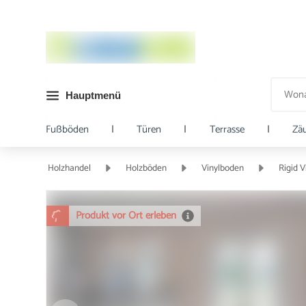
Hauptmenü
Fußböden
|
Türen
|
Terrasse
|
Zä
Holzhandel
Holzböden
Vinylboden
Rigid V
Produkt vor Ort erleben