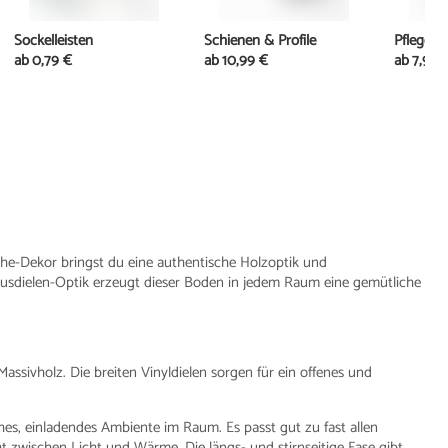
Sockelleisten
Schienen & Profile
Pflege
ab
0,79 €
ab
10,99 €
ab
7,90 
che-Dekor bringst du eine authentische Holzoptik und
ausdielen-Optik erzeugt dieser Boden in jedem Raum eine gemütliche
ssivholz. Die breiten Vinyldielen sorgen für ein offenes und
es, einladendes Ambiente im Raum. Es passt gut zu fast allen
t zwischen Licht und Wärme. Die längs- und stirnseitige Fase gibt