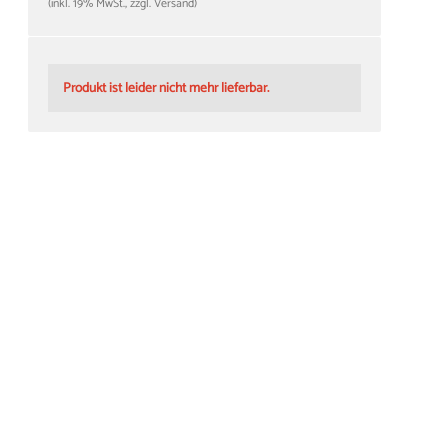
(inkl. 19% MwSt., zzgl. Versand)
Produkt ist leider nicht mehr lieferbar.
Werkzeuge
ab
5,95 €