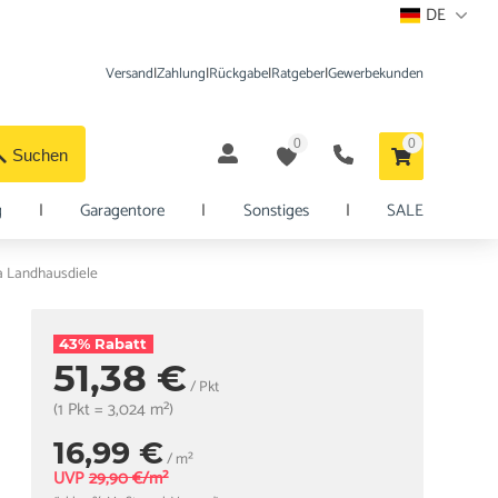
DE
Versand
|
Zahlung
|
Rückgabe
|
Ratgeber
|
Gewerbekunden
0
0
Suchen
g
|
Garagentore
|
Sonstiges
|
SALE
na Landhausdiele
43% Rabatt
51,38 €
/ Pkt
(1 Pkt = 3,024 m²)
16,99 €
/ m²
UVP
29,90 €/m²