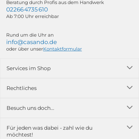
Beratung durch Profis aus dem Handwerk
02266 4735 610
Ab 7:00 Uhr erreichbar
Rund um die Uhr an
info@casando.de
oder über unser
Kontaktformular
Services im Shop
Versandkosten
Rechtliches
Ratgeber
Impressum
Besuch uns doch...
Erfahrungsberichte & Bewertungen
AGB
FAQ
in der Ausstellung...
Für jeden was dabei - zahl wie du
Rückgabe & Reklamation
Kontakt
möchtest!