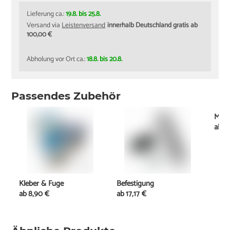
Lieferung ca.:
19.8. bis 25.8.
Versand via
Leistenversand
innerhalb Deutschland gratis ab
100,00 €
Abholung vor Ort ca.:
18.8. bis 20.8.
Passendes Zubehör
Mont
ab
2
Kleber & Fuge
Befestigung
ab
8,90 €
ab
17,17 €