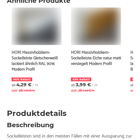
Ähnliche Produkte
HORI Massivholzkern-
HORI Massivholzkern-
HORI
Sockelleiste Gletscherweiß
Sockelleiste Eiche natur matt
Socke
lackiert ähnlich RAL 9016
versiegelt Modern Profil
lacki
Modern Profil
Berlin
46% Rabatt
43% Rabatt
37% 
4,29 €
3,99 €
5
ab
/ m
ab
/ m
ab
ab
ab
a
statt
7,99 €/m
statt
6,99 €/m
statt
Produktdetails
Beschreibung
Sockelleisten sind in den meisten Fällen mit einer Aussparung zur