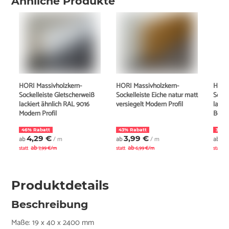
Ähnliche Produkte
HORI Massivholzkern-
HORI Massivholzkern-
HORI
Sockelleiste Gletscherweiß
Sockelleiste Eiche natur matt
Socke
lackiert ähnlich RAL 9016
versiegelt Modern Profil
lacki
Modern Profil
Berlin
46% Rabatt
43% Rabatt
37% 
4,29 €
3,99 €
5
ab
/ m
ab
/ m
ab
ab
ab
a
statt
7,99 €/m
statt
6,99 €/m
statt
Produktdetails
Beschreibung
Maße: 19 x 40 x 2400 mm