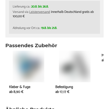
Lieferung ca.:
20.8. bis 26.8.
Versand via
Leistenversand
innerhalb Deutschland gratis ab
100,00 €
Abholung vor Ort ca.:
19.8. bis 21.8.
Passendes Zubehör
Mont
ab
2
Kleber & Fuge
Befestigung
ab
8,90 €
ab
17,17 €