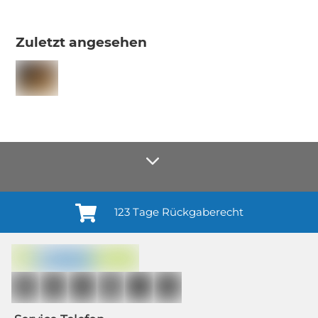
Zuletzt angesehen
123 Tage Rückgaberecht
Anmelden¹
Du willigst ein in den Erhalt regelmäßiger Neuigkeiten und Informationen zu
Produkten, Dienstleistungen, Aktionen und Zufriedenheitsbefragungen von
casando (Holz-Richter GmbH) sowie zur Interessen-Analyse durch
Auswertung individueller Öffnungs- und Klickraten (dazu nutzen wir
Mailchimp in Kombination mit Google). Deine Einwilligung kannst du
jederzeit mit Wirkung für die Zukunft und ohne Angabe von Gründen
widerrufen; z. B. durch Klick auf den Abmeldelink am Ende jedes Newsletters.