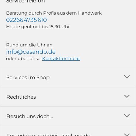
Service-Telefon
Weitere Informationen findest du in unserer Datenschutzerklärung.
Beratung durch Profis aus dem Handwerk
02266 4735 610
Heute geöffnet bis 18:30 Uhr
Rund um die Uhr an
info@casando.de
oder über unser
Kontaktformular
Services im Shop
Versandkosten
Rechtliches
Ratgeber
Impressum
Besuch uns doch...
Erfahrungsberichte & Bewertungen
AGB
FAQ
in der Ausstellung...
Für jeden was dabei - zahl wie du