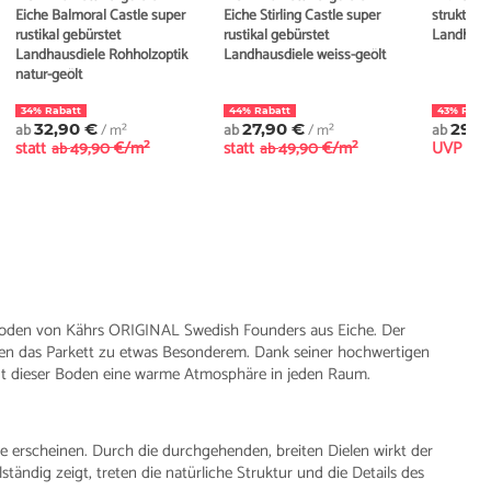
Eiche Balmoral Castle super
Eiche Stirling Castle super
strukturi
rustikal gebürstet
rustikal gebürstet
Landhaus
Landhausdiele Rohholzoptik
Landhausdiele weiss-geölt
natur-geölt
34% Rabatt
44% Rabatt
43% Raba
ab
32,90 €
/ m²
ab
27,90 €
/ m²
ab
29,9
statt
49,90 €/m²
statt
49,90 €/m²
UVP
ab
ab
ab
tboden von Kährs ORIGINAL Swedish Founders aus Eiche. Der
en das Parkett zu etwas Besonderem. Dank seiner hochwertigen
gt dieser Boden eine warme Atmosphäre in jeden Raum.
ele erscheinen. Durch die durchgehenden, breiten Dielen wirkt der
tändig zeigt, treten die natürliche Struktur und die Details des