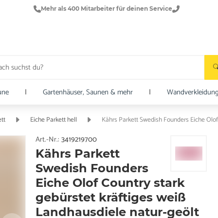
Mehr als 400 Mitarbeiter für deinen Service
une
|
Gartenhäuser, Saunen & mehr
|
Wandverkleidun
tt
Eiche Parkett hell
Kährs Parkett Swedish Founders Eiche Olof 
Art.-Nr.:
3419219700
Kährs Parkett
Swedish Founders
Eiche Olof Country stark
gebürstet kräftiges weiß
Landhausdiele natur-geölt