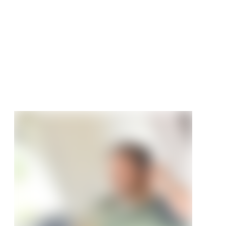
ert Alabama
diele
tt
5 €
/ m²
52,44 €/m²