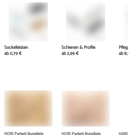
Sockelleisten
Schienen & Profile
Pflege
ab
0,79 €
ab
2,99 €
ab
8,99 
HORI Parkett Burgdiele
HORI Parkett Burgdiele
HARO Par