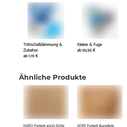
Trittschalldämmung &
Kleber & Fuge
Zubehör
ab
95,95 €
ab
1,19 €
Ähnliche Produkte
HARO Parkett 4000 Eiche
HORI Parkett Burgdiele