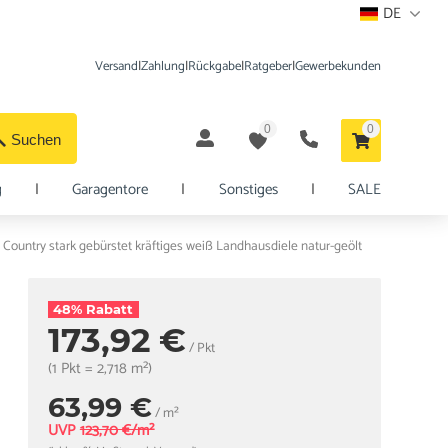
DE
Versand
|
Zahlung
|
Rückgabe
|
Ratgeber
|
Gewerbekunden
0
0
Suchen
g
|
Garagentore
|
Sonstiges
|
SALE
Country stark gebürstet kräftiges weiß Landhausdiele natur-geölt
48% Rabatt
173,92 €
/ Pkt
(1 Pkt = 2,718 m²)
63,99 €
/ m²
UVP
123,70 €/m²