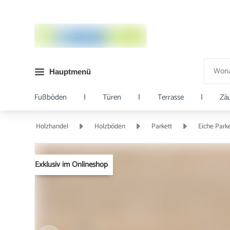
Hauptmenü
Fußböden
|
Türen
|
Terrasse
|
Zä
Holzhandel
Holzböden
Parkett
Eiche Parke
Exklusiv im Onlineshop