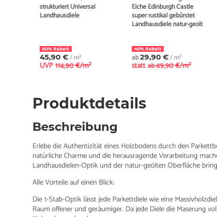
strukturiert Universal
Eiche Edinburgh Castle
Landhausdiele
super rustikal gebürstet
Landhausdiele natur-geölt
60% Rabatt
40% Rabatt
45,90 €
/ m²
ab
29,90 €
/ m²
UVP
114,90 €/m²
statt
49,90 €/m²
ab
Produktdetails
Beschreibung
Erlebe die Authentizität eines Holzbodens durch den Parket
natürliche Charme und die herausragende Verarbeitung mach
Landhausdielen-Optik und der natur-geölten Oberfläche brin
Alle Vorteile auf einen Blick:
Die 1-Stab-Optik lässt jede Parkettdiele wie eine Massivholzdi
Raum offener und geräumiger. Da jede Diele die Maserung volls