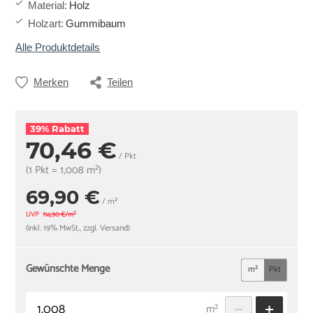
Material
:
Holz
Holzart
:
Gummibaum
Alle Produktdetails
Merken
Teilen
39% Rabatt
70,46 €
/ Pkt
(1 Pkt = 1,008 m²)
69,90 €
/ m²
UVP
114,90 €/m²
(inkl. 19% MwSt., zzgl. Versand)
Gewünschte Menge
m²
Pkt
m²