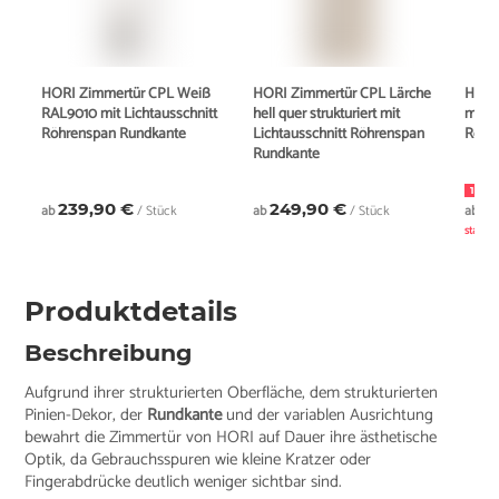
HORI Zimmertür CPL Weiß
HORI Zimmertür CPL Lärche
HORI
RAL9010 mit Lichtausschnitt
hell quer strukturiert mit
mit L
Röhrenspan Rundkante
Lichtausschnitt Röhrenspan
Röhr
Rundkante
13% 
239,90 €
249,90 €
2
ab
/ Stück
ab
/ Stück
ab
a
statt
Produktdetails
Beschreibung
Aufgrund ihrer strukturierten Oberfläche, dem strukturierten
Pinien-Dekor, der
Rundkante
und der variablen Ausrichtung
bewahrt die Zimmertür von HORI auf Dauer ihre ästhetische
Optik, da Gebrauchsspuren wie kleine Kratzer oder
Fingerabdrücke deutlich weniger sichtbar sind.