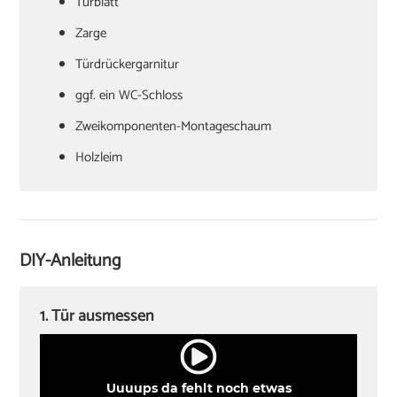
Türblatt
‏Zarge
Türdrückergarnitur
‏ggf. ein WC-Schloss
Zweikomponenten-Montageschaum
‏Holzleim
‏Holzkeile oder Richtzwingen
‏Zargenspanner
DIY-Anleitung
Papierschablone für Türdrückermontage
‏Schlitzschraubendreher
1. Tür ausmessen
‏Kreuzschlitzschraubendreher
‏Hammer
Uuuups da fehlt noch etwas
‏Wasserwaagen (60 cm, 180 cm)