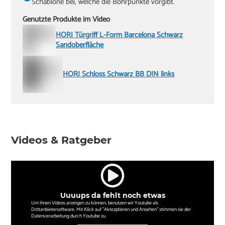
Schablone bei, welche die Bohrpunkte vorgibt.
Genutzte Produkte im Video
HORI Türgriff L-Form Barcelona Schwarz
Sandoberfläche
HORI Schloss Schwarz BB DIN links
Videos & Ratgeber
Uuuups da fehlt noch etwas
Um ihnen Videos anzeigen zu können, benutzen wir Youtube als
Drittanbietersoftware. Mit Klick auf "Aktezptieren und Ansehen" stimmen sie der
Datenverarbeitung durch Youtube zu.