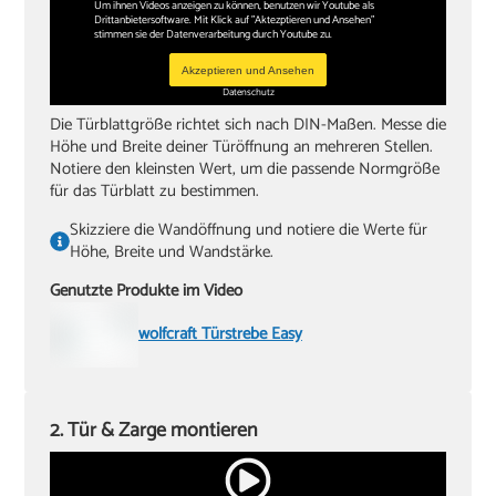
Um ihnen Videos anzeigen zu können, benutzen wir Youtube als
Drittanbietersoftware. Mit Klick auf "Aktezptieren und Ansehen"
‏Zollstock
stimmen sie der Datenverarbeitung durch Youtube zu.
‏Akkuschrauber oder Bohrmaschine
Akzeptieren und Ansehen
Datenschutz
‏Inbusschlüssel, Größe 4
Die Türblattgröße richtet sich nach DIN-Maßen. Messe die
Höhe und Breite deiner Türöffnung an mehreren Stellen.
Notiere den kleinsten Wert, um die passende Normgröße
für das Türblatt zu bestimmen.
Skizziere die Wandöffnung und notiere die Werte für
Höhe, Breite und Wandstärke.
Genutzte Produkte im Video
wolfcraft Türstrebe Easy
2. Tür & Zarge montieren