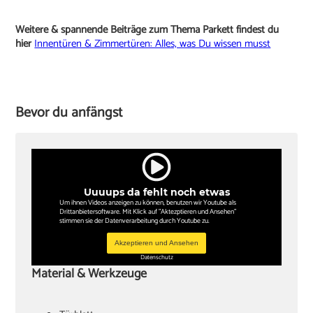
Weitere & spannende Beiträge zum Thema Parkett findest du
hier
Innentüren & Zimmertüren: Alles, was Du wissen musst
Bevor du anfängst
Uuuups da fehlt noch etwas
Um ihnen Videos anzeigen zu können, benutzen wir Youtube als
Drittanbietersoftware. Mit Klick auf "Aktezptieren und Ansehen"
stimmen sie der Datenverarbeitung durch Youtube zu.
Akzeptieren und Ansehen
Datenschutz
Material & Werkzeuge