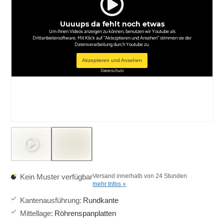
Uuuups da fehlt noch etwas
Um ihnen Videos anzeigen zu können, benutzen wir Youtube als
Drittanbietersoftware. Mit Klick auf "Aktezptieren und Ansehen" stimmen sie der
Datenverarbeitung durch Youtube zu.
Akzeptieren und Ansehen
Datenschutz
Kein Muster verfügbar
Versand innerhalb von 24 Stunden
mehr Infos »
Kantenausführung
:
Rundkante
Mittellage
:
Röhrenspanplatten