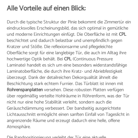
Alle Vorteile auf einen Blick:
Durch die typische Struktur der Pinie bekommt die Zimmertür ein
eindrucksvolles Erscheinungsbild, das sich optimal in gemütliche
und moderne Einrichtungen einfügt. Die Oberfläche ist mit
CPL
beschichtet und dadurch belastbar und unempfindlich gegen
Kratzer und Stöße. Die reflexionsarme und pflegeleichte
Oberfläche sorgt für eine langlebige Tür, die auch im Alltag ihre
hochwertige Optik behält. Bei
CPL
(Continuous Pressure
Laminate) handelt es sich um eine besonders widerstandsfähige
Laminatoberfläche, die durch ihre Kratz- und Abriebfestigkeit
überzeugt. Dank der detailreichen Dekorqualität ähnelt die
Beschichtung stark echtem Furnier. Das Türblatt ist innen mit
Röhrenspanplatten
versehen. Diese robusten Platten verfügen
über regelmäßig verteilte Hohlräume in Röhrenform, was der Tür
nicht nur eine hohe Stabilität verleiht, sondern auch die
Geräuschdämmung verbessert. Der bandseitig ausgerichtete
Lichtausschnitt ermöglicht einen sanften Einfall von Tageslicht in
angrenzende Räume und erzeugt dadurch eine helle, offene
Atmosphäre.
Die Randpositionierung verleiht der Tür eine aktuelle,