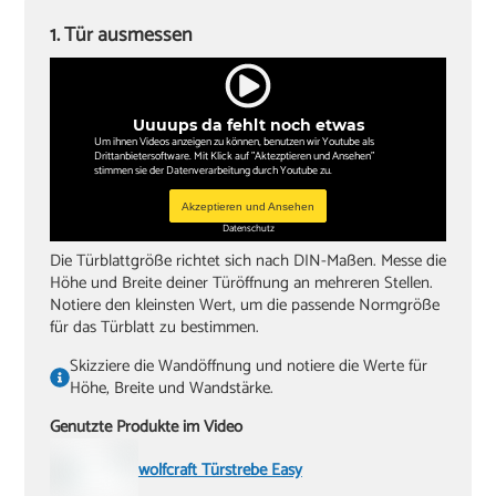
‏Schlitzschraubendreher
1. Tür ausmessen
‏Kreuzschlitzschraubendreher
‏Hammer
Uuuups da fehlt noch etwas
‏Wasserwaagen (60 cm, 180 cm)
Um ihnen Videos anzeigen zu können, benutzen wir Youtube als
Drittanbietersoftware. Mit Klick auf "Aktezptieren und Ansehen"
‏Zollstock
stimmen sie der Datenverarbeitung durch Youtube zu.
‏Akkuschrauber oder Bohrmaschine
Akzeptieren und Ansehen
Datenschutz
‏Inbusschlüssel, Größe 4
Die Türblattgröße richtet sich nach DIN-Maßen. Messe die
Höhe und Breite deiner Türöffnung an mehreren Stellen.
Notiere den kleinsten Wert, um die passende Normgröße
für das Türblatt zu bestimmen.
Skizziere die Wandöffnung und notiere die Werte für
Höhe, Breite und Wandstärke.
Genutzte Produkte im Video
wolfcraft Türstrebe Easy