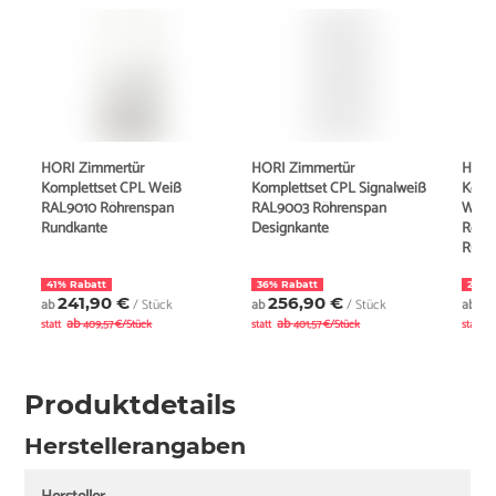
HORI Zimmertür
HORI Zimmertür
HORI
Komplettset CPL Weiß
Komplettset CPL Signalweiß
Kompl
RAL9010 Röhrenspan
RAL9003 Röhrenspan
Weiß
Rundkante
Designkante
Röhre
Rund
41% Rabatt
36% Rabatt
24% 
241,90 €
256,90 €
2
ab
/ Stück
ab
/ Stück
ab
ab
ab
a
statt
409,57 €/Stück
statt
401,57 €/Stück
statt
Produktdetails
Herstellerangaben