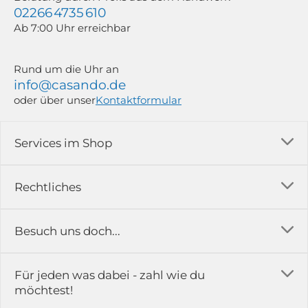
02266 4735 610
Ab 7:00 Uhr erreichbar
Rund um die Uhr an
info@casando.de
oder über unser
Kontaktformular
Services im Shop
Versandkosten
Rechtliches
Ratgeber
Impressum
Besuch uns doch...
Erfahrungsberichte & Bewertungen
AGB
FAQ
in der Ausstellung...
Für jeden was dabei - zahl wie du
Rückgabe & Reklamation
Kontakt
möchtest!
Datenschutz
Das ist casando