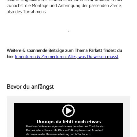
zunächst die Montage und Anbringung der passenden Zarge,
also des Türrahmens.
Weitere & spannende Beiträge zum Thema Parkett findest du
hier
Innentüren & Zimmertüren: Alles, was Du wissen musst
Bevor du anfängst
Uuuups da fehlt noch etwas
Um ihnen Videos anzeigen zu können, benutzen wir Youtube als
Drittanbietersoftware. Mit Klick auf "Aktezptieren und Ansehen"
stimmen sie der Datenverarbeitung durch Youtube zu.