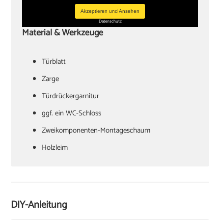
Akzeptieren und Ansehen
Datenschutz
Material & Werkzeuge
Türblatt
‏Zarge
Türdrückergarnitur
‏ggf. ein WC-Schloss
Zweikomponenten-Montageschaum
‏Holzleim
‏Holzkeile oder Richtzwingen
‏Zargenspanner
DIY-Anleitung
Papierschablone für Türdrückermontage