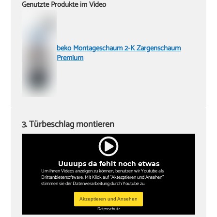
Genutzte Produkte im Video
beko Montageschaum 2-K Zargenschaum
Premium
3. Türbeschlag montieren
Uuuups da fehlt noch etwas
Um ihnen Videos anzeigen zu können, benutzen wir Youtube als
Drittanbietersoftware. Mit Klick auf "Aktezptieren und Ansehen"
stimmen sie der Datenverarbeitung durch Youtube zu.
Akzeptieren und Ansehen
Datenschutz