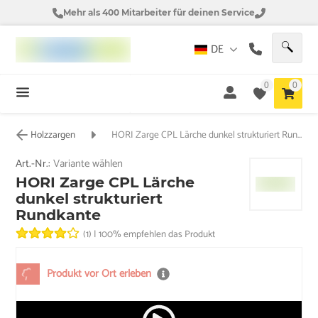
Mehr als 400 Mitarbeiter für deinen Service
DE
0
0
Holzzargen
HORI Zarge CPL Lärche dunkel strukturiert Rundkante
Art.-Nr.:
Variante wählen
HORI Zarge CPL Lärche
dunkel strukturiert
Rundkante
(1)
|
100% empfehlen das Produkt
Produkt vor Ort erleben