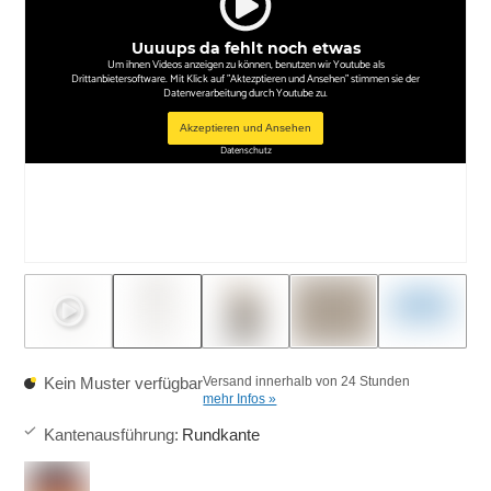
Uuuups da fehlt noch etwas
Um ihnen Videos anzeigen zu können, benutzen wir Youtube als
Drittanbietersoftware. Mit Klick auf "Aktezptieren und Ansehen" stimmen sie der
Datenverarbeitung durch Youtube zu.
Akzeptieren und Ansehen
Datenschutz
Kein Muster verfügbar
Versand innerhalb von 24 Stunden
mehr Infos »
Kantenausführung
:
Rundkante