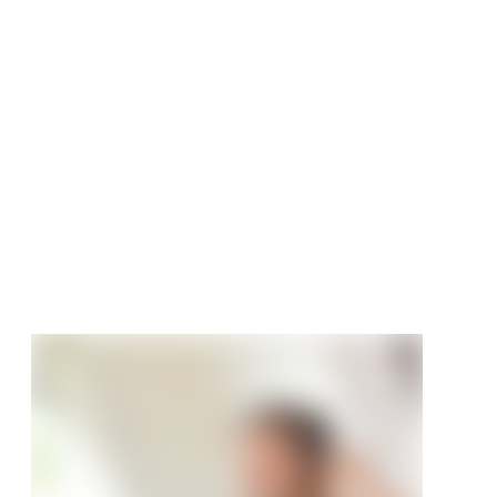
 Sichtschutzzaun
em Safety Pfosten
tt
€
/ Stück
95 €/Stück