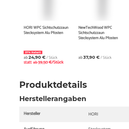
HORI WPC Sichtschutzzaun
NewTechWood WPC
Stecksystem Alu Pfosten
Sichtschutzzaun
Stecksystem Alu Pfosten
37% Rabatt
ab
24,90 €
/ Stück
ab
37,90 €
/ Stück
statt
39,50 €/Stück
ab
Produktdetails
Herstellerangaben
Hersteller
HORI