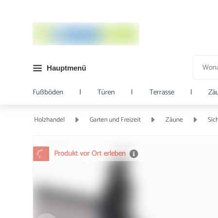
Hauptmenü
Fußböden
|
Türen
|
Terrasse
|
Zä
Holzhandel
Garten und Freizeit
Zäune
Sic
Produkt vor Ort erleben