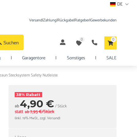
DE
Versand
|
Zahlung
|
Rückgabe
|
Ratgeber
|
Gewerbekunden
0
0
Suchen
g
|
Garagentore
|
Sonstiges
|
SALE
aun Stecksystem Safety Nutleiste
38% Rabatt
4,90 €
ab
/ Stück
statt
7,95 €/Stück
ab
(inkl. 19% MwSt., zzgl. Versand)