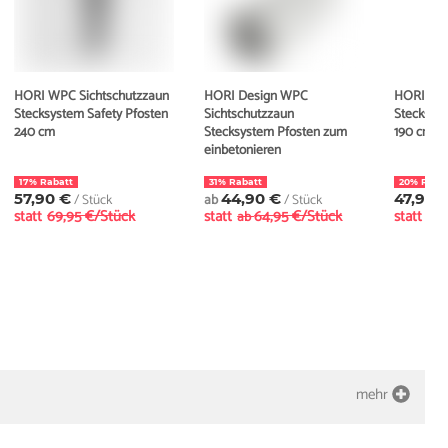
HORI WPC Sichtschutzzaun
HORI Design WPC
HORI WPC
Stecksystem Safety Pfosten
Sichtschutzzaun
Stecksyst
240 cm
Stecksystem Pfosten zum
190 cm
einbetonieren
17% Rabatt
31% Rabatt
20% Raba
57,90 €
/ Stück
ab
44,90 €
/ Stück
47,90 
statt
69,95 €/Stück
statt
64,95 €/Stück
statt
59,
ab
mehr