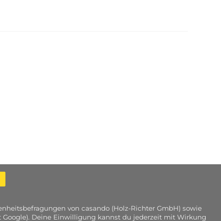
edenheitsbefragungen von casando (Holz-Richter GmbH) sowie
 Google). Deine Einwilligung kannst du jederzeit mit Wirkung