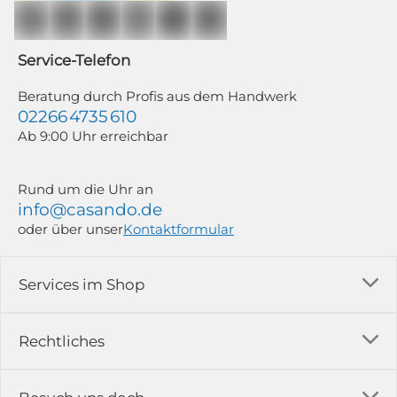
Auswertung individueller Öffnungs- und Klickraten (dazu nutzen wir
Mailchimp in Kombination mit Google). Deine Einwilligung kannst du
jederzeit mit Wirkung für die Zukunft und ohne Angabe von Gründen
widerrufen; z. B. durch Klick auf den Abmeldelink am Ende jedes Newsletters.
Service-Telefon
Weitere Informationen findest du in unserer Datenschutzerklärung.
Beratung durch Profis aus dem Handwerk
02266 4735 610
Ab 9:00 Uhr erreichbar
Rund um die Uhr an
info@casando.de
oder über unser
Kontaktformular
Services im Shop
Versandkosten
Rechtliches
Ratgeber
Impressum