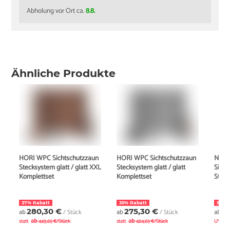
Abholung vor Ort ca.
8.8.
Ähnliche Produkte
HORI WPC Sichtschutzzaun
HORI WPC Sichtschutzzaun
New
Stecksystem glatt / glatt XXL
Stecksystem glatt / glatt
Sicht
Komplettset
Komplettset
Steck
37% Rabatt
35% Rabatt
5% R
280,30 €
275,30 €
4
ab
/ Stück
ab
/ Stück
ab
ab
ab
statt
443,65 €/Stück
statt
424,65 €/Stück
UVP