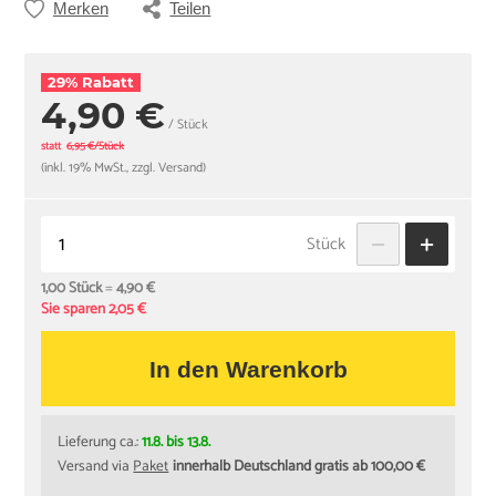
Merken
Teilen
29% Rabatt
4,90 €
/ Stück
statt
6,95 €/Stück
(inkl. 19% MwSt., zzgl. Versand)
Stück
1,00 Stück
=
4,90 €
Sie sparen 2,05 €
In den Warenkorb
Lieferung ca.:
11.8. bis 13.8.
Versand via
Paket
innerhalb Deutschland gratis ab 100,00 €