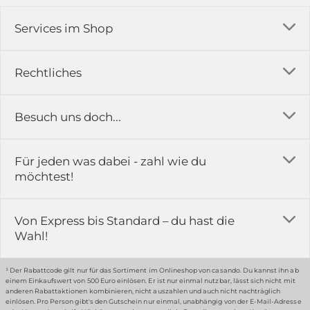
Services im Shop
Versandkosten
Rechtliches
Ratgeber
Impressum
Besuch uns doch...
Erfahrungsberichte & Bewertungen
AGB
FAQ
in der Ausstellung...
Für jeden was dabei - zahl wie du
Rückgabe & Reklamation
Kontakt
möchtest!
Datenschutz
Das ist casando
Holz-Richter GmbH
Schmiedeweg 1
Batteriegesetz
Karriere
Von Express bis Standard – du hast die
51789 Lindlar
Wahl!
Widerrufsrecht
Gewerbekunden
Hinweis:
Hunde sind in der Ausstellung erlaubt
Datenschutz-Einstellung
Grounding Page
¹ Der Rabattcode gilt nur für das Sortiment im Onlineshop von casando. Du kannst ihn ab
einem Einkaufswert von 500 Euro einlösen. Er ist nur einmal nutzbar, lässt sich nicht mit
Erklärung zur Barrierefreiheit
anderen Rabattaktionen kombinieren, nicht auszahlen und auch nicht nachträglich
einlösen. Pro Person gibt's den Gutschein nur einmal, unabhängig von der E-Mail-Adresse
… oder in unserem Fachmarkt