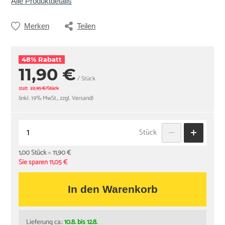
Alle Produktdetails
Merken
Teilen
48% Rabatt
11,90 €
/ Stück
statt
22,95 €/Stück
(inkl. 19% MwSt., zzgl. Versand)
Stück
1,00 Stück
=
11,90 €
Sie sparen 11,05 €
In den Warenkorb
Lieferung ca.:
10.8. bis 12.8.