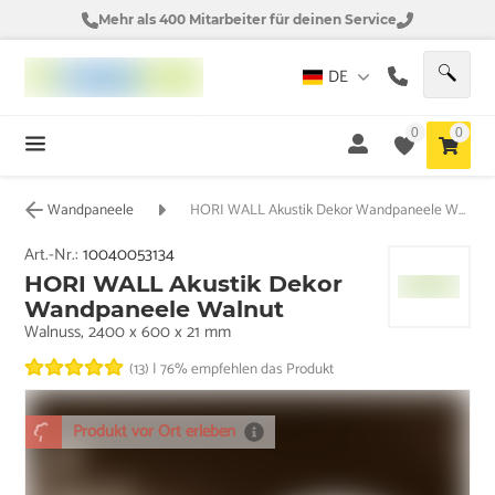
Mehr als 400 Mitarbeiter für deinen Service
DE
0
0
Wandpaneele
HORI WALL Akustik Dekor Wandpaneele Walnut
Art.-Nr.:
10040053134
HORI WALL Akustik Dekor
Wandpaneele Walnut
Walnuss, 2400 x 600 x 21 mm
(13)
|
76% empfehlen das Produkt
Produkt vor Ort erleben