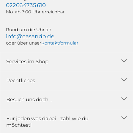
02266 4735 610
Mo. ab 7:00 Uhr erreichbar
Rund um die Uhr an
info@casando.de
oder über unser
Kontaktformular
Services im Shop
Versandkosten
Rechtliches
Ratgeber
Impressum
Besuch uns doch...
Erfahrungsberichte & Bewertungen
AGB
FAQ
in der Ausstellung...
Für jeden was dabei - zahl wie du
Rückgabe & Reklamation
Kontakt
möchtest!
Datenschutz
Das ist casando