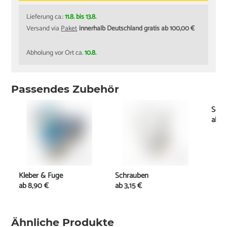
Lieferung ca.:
11.8. bis 13.8.
Versand via
Paket
innerhalb Deutschland gratis ab 100,00 €
Abholung vor Ort ca.
10.8.
Passendes Zubehör
Schi
ab
3
Kleber & Fuge
Schrauben
ab
8,90 €
ab
3,15 €
Ähnliche Produkte