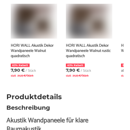
HORI WALL Akustik Dekor
HORI WALL Akustik Dekor
HORI
Wandpaneele Walnut
Wandpaneele Walnut rustic
Walnu
quadratisch
quadratisch
63% Rabatt
63% Rabatt
50% 
7,90 €
7,90 €
4
/ Stück
/ Stück
ab
a
statt
21,25 €/Stück
statt
21,25 €/Stück
statt
Produktdetails
Beschreibung
Akustik Wandpaneele für klare
Raumakustik