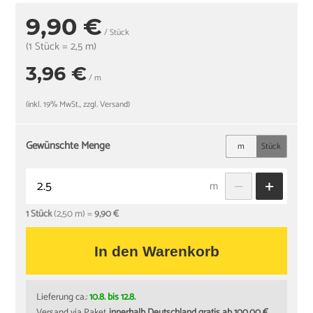
9,90 €
/ Stück
(1 Stück = 2,5 m)
3,96 €
/ m
(inkl. 19% MwSt., zzgl. Versand)
Gewünschte Menge
m
Stück
m
1 Stück
(2,50 m) =
9,90 €
In den Warenkorb
Lieferung ca.:
10.8. bis 12.8.
Versand via
Paket
innerhalb Deutschland gratis ab 100,00 €