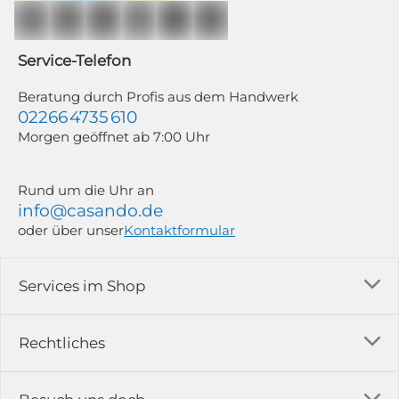
Auswertung individueller Öffnungs- und Klickraten (dazu nutzen wir
Mailchimp in Kombination mit Google). Deine Einwilligung kannst du
jederzeit mit Wirkung für die Zukunft und ohne Angabe von Gründen
widerrufen; z. B. durch Klick auf den Abmeldelink am Ende jedes Newsletters.
Service-Telefon
Weitere Informationen findest du in unserer Datenschutzerklärung.
Beratung durch Profis aus dem Handwerk
02266 4735 610
Morgen geöffnet ab 7:00 Uhr
Rund um die Uhr an
info@casando.de
oder über unser
Kontaktformular
Services im Shop
Versandkosten
Rechtliches
Ratgeber
Impressum