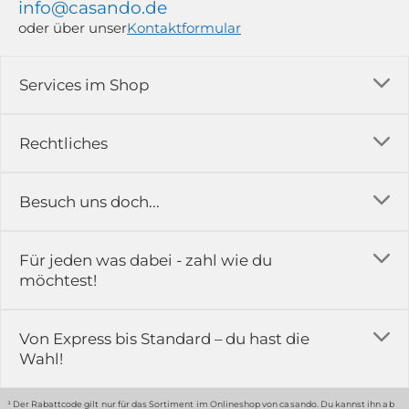
info@casando.de
oder über unser
Kontaktformular
Services im Shop
Versandkosten
Rechtliches
Ratgeber
Impressum
Besuch uns doch...
Erfahrungsberichte & Bewertungen
AGB
FAQ
in der Ausstellung...
Für jeden was dabei - zahl wie du
Rückgabe & Reklamation
Kontakt
möchtest!
Datenschutz
Das ist casando
Holz-Richter GmbH
Schmiedeweg 1
Batteriegesetz
Karriere
Von Express bis Standard – du hast die
51789 Lindlar
Wahl!
Widerrufsrecht
Gewerbekunden
Hinweis:
Hunde sind in der Ausstellung erlaubt
Datenschutz-Einstellung
Grounding Page
¹ Der Rabattcode gilt nur für das Sortiment im Onlineshop von casando. Du kannst ihn ab