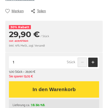
Merken
Teilen
30% Rabatt
29,90 €
/ Stück
statt
42,95 €/Stück
(inkl. 19% MwSt., zzgl. Versand)
Stück
1,00 Stück
=
29,90 €
Sie sparen 13,05 €
In den Warenkorb
Lieferung ca.:
7.8. bis 11.8.