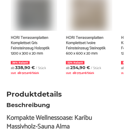
HORI Terrassenplatten
HORI Terrassenplatten
HORI
Komplettset Gris
Komplettset Ivoire
Kompl
Feinsteinzeug Holzoptik
Feinsteinzeug Steinoptik
Feins
1200 x 300 x 20 mm
600 x 600 x 20 mm
1200
36% Rabatt
32% Rabatt
36% 
338,90 €
254,90 €
3
ab
/ Stück
ab
/ Stück
ab
ab
ab
a
statt
527,41 €/Stück
statt
373,41 €/Stück
statt
Produktdetails
Beschreibung
Kompakte Wellnessoase: Karibu
Massivholz-Sauna Alma