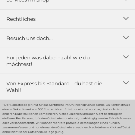
Versandkosten
Rechtliches
Ratgeber
Impressum
Besuch uns doch...
Erfahrungsberichte & Bewertungen
AGB
FAQ
in der Ausstellung...
Für jeden was dabei - zahl wie du
Rückgabe & Reklamation
Kontakt
möchtest!
Datenschutz
Das ist casando
Holz-Richter GmbH
Schmiedeweg 1
Batteriegesetz
Karriere
Von Express bis Standard – du hast die
51789 Lindlar
Wahl!
Widerrufsrecht
Gewerbekunden
Hinweis:
Hunde sind in der Ausstellung erlaubt
Datenschutz-Einstellung
Grounding Page
¹ Der Rabattcode gilt nur für das Sortiment im Onlineshop von casando. Du kannst ihn ab
einem Einkaufswert von 500 Euro einlösen. Er ist nur einmal nutzbar, lässt sich nicht mit
Erklärung zur Barrierefreiheit
anderen Rabattaktionen kombinieren, nicht auszahlen und auch nicht nachträglich
einlösen. Pro Person gibt's den Gutschein nur einmal, unabhängig von der E-Mail-Adresse
… oder in unserem Fachmarkt
oder Versandanschrift. Wir können mehrere parallele Bestellungen eines Kunden
zusammenfassen und nur einmal den Gutschein anrechnen. Nach deinem Klick auf 'Jetzt
anmelden' ist der Gutschein 30 Tage gültig.