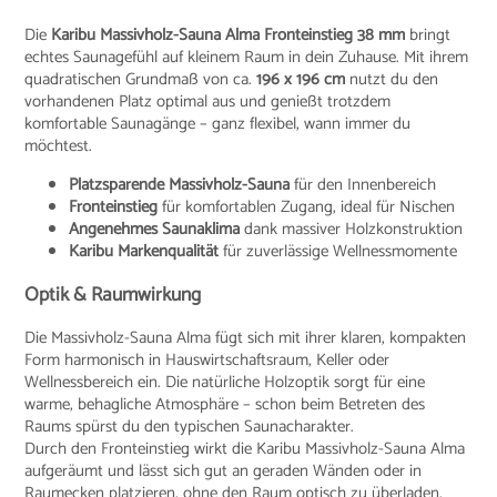
Die
Karibu Massivholz-Sauna Alma Fronteinstieg 38 mm
bringt
echtes Saunagefühl auf kleinem Raum in dein Zuhause. Mit ihrem
quadratischen Grundmaß von ca.
196 x 196 cm
nutzt du den
vorhandenen Platz optimal aus und genießt trotzdem
komfortable Saunagänge – ganz flexibel, wann immer du
möchtest.
Platzsparende Massivholz-Sauna
für den Innenbereich
Fronteinstieg
für komfortablen Zugang, ideal für Nischen
Angenehmes Saunaklima
dank massiver Holzkonstruktion
Karibu Markenqualität
für zuverlässige Wellnessmomente
Optik & Raumwirkung
Die Massivholz-Sauna Alma fügt sich mit ihrer klaren, kompakten
Form harmonisch in Hauswirtschaftsraum, Keller oder
Wellnessbereich ein. Die natürliche Holzoptik sorgt für eine
warme, behagliche Atmosphäre – schon beim Betreten des
Raums spürst du den typischen Saunacharakter.
Durch den Fronteinstieg wirkt die Karibu Massivholz-Sauna Alma
aufgeräumt und lässt sich gut an geraden Wänden oder in
Raumecken platzieren, ohne den Raum optisch zu überladen.