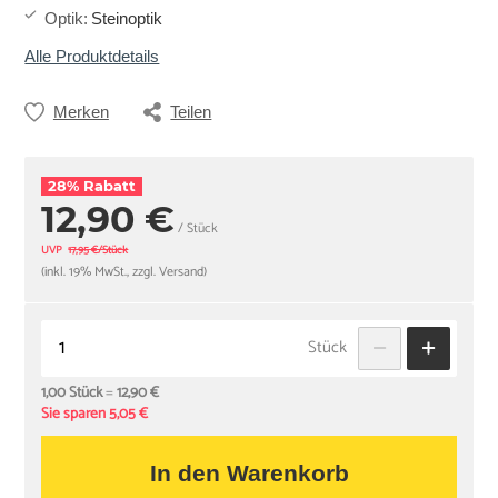
Optik
:
Steinoptik
Alle Produktdetails
Merken
Teilen
28% Rabatt
12,90 €
/ Stück
UVP
17,95 €/Stück
(inkl. 19% MwSt., zzgl. Versand)
Stück
1,00 Stück
=
12,90 €
Sie sparen 5,05 €
In den Warenkorb