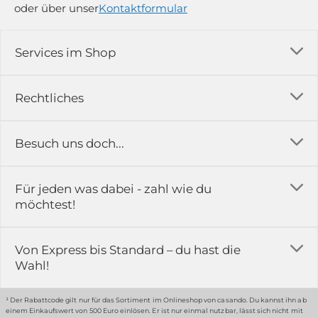
oder über unser
Kontaktformular
Services im Shop
Versandkosten
Rechtliches
Ratgeber
Impressum
Besuch uns doch...
Erfahrungsberichte & Bewertungen
AGB
FAQ
in der Ausstellung...
Für jeden was dabei - zahl wie du
Rückgabe & Reklamation
Kontakt
möchtest!
Datenschutz
Das ist casando
Holz-Richter GmbH
Schmiedeweg 1
Batteriegesetz
Karriere
Von Express bis Standard – du hast die
51789 Lindlar
Wahl!
Widerrufsrecht
Gewerbekunden
Hinweis:
Hunde sind in der Ausstellung erlaubt
Datenschutz-Einstellung
Grounding Page
¹ Der Rabattcode gilt nur für das Sortiment im Onlineshop von casando. Du kannst ihn ab
einem Einkaufswert von 500 Euro einlösen. Er ist nur einmal nutzbar, lässt sich nicht mit
Erklärung zur Barrierefreiheit