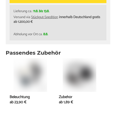
Lieferung ca.:
11.8. bis 13.8.
Versand via
Stückgut-Spedition
innerhalb Deutschland gratis
ab 1.200,00 €
Abholung vor Ort ca.
8.8.
Passendes Zubehör
Beleuchtung
Zubehör
ab
23,90 €
ab
1,89 €