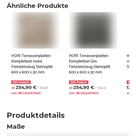
Ähnliche Produkte
HORI Terrassenplatten
HORI Terrassenplatten
HORI
Komplettset Ivoire
Komplettset Gris
creme
Feinsteinzeug Steinoptik
Feinsteinzeug Steinoptik
Stein
600 x 600 x 20 mm
600 x 600 x 20 mm
32% Rabatt
32% Rabatt
28% 
254,90 €
254,90 €
12,
ab
/ Stück
ab
/ Stück
ab
ab
statt
373,41 €/Stück
statt
373,41 €/Stück
statt
1
Produktdetails
Maße