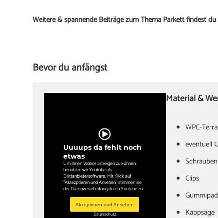
Weitere & spannende Beiträge zum Thema Parkett findest du 
Bevor du anfängst
Material & W
WPC-Terras
‏eventuell
Uuuups da fehlt noch
etwas
Schrauben
Um ihnen Videos anzeigen zu können,
benutzen wir Youtube als
Drittanbietersoftware. Mit Klick auf
Clips
"Aktezptieren und Ansehen" stimmen sie
der Datenverarbeitung durch Youtube zu.
Akzeptieren und Ansehen
Datenschutz