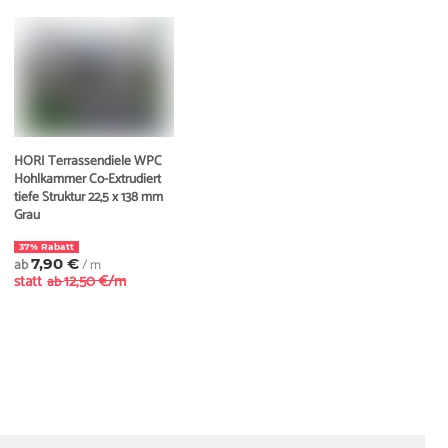
HORI Terrassendiele WPC
Hohlkammer Co-Extrudiert
tiefe Struktur 22,5 x 138 mm
Grau
37% Rabatt
ab
7,90 €
/ m
statt
12,50 €/m
ab