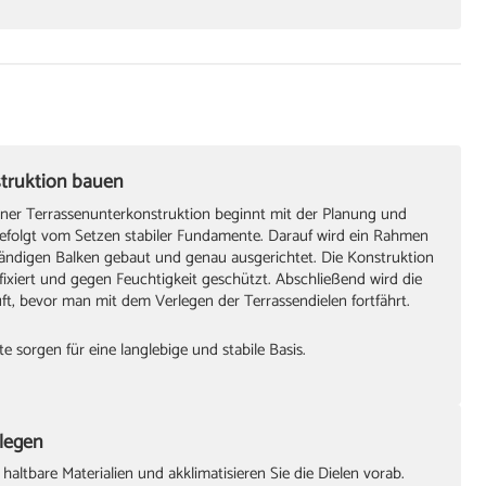
 oder Maßband
uber
serwaage
struktion bauen
ner Terrassenunterkonstruktion beginnt mit der Planung und
efolgt vom Setzen stabiler Fundamente. Darauf wird ein Rahmen
ändigen Balken gebaut und genau ausgerichtet. Die Konstruktion
 fixiert und gegen Feuchtigkeit geschützt. Abschließend wird die
mmer
üft, bevor man mit dem Verlegen der Terrassendielen fortfährt.
te sorgen für eine langlebige und stabile Basis.
tz und Schmirgelpapier
ade Dachlatte als Hilfe zum Ausrichten
rlegen
altbare Materialien und akklimatisieren Sie die Dielen vorab.