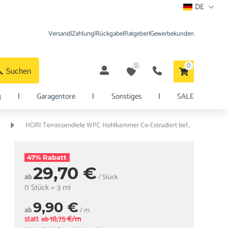
DE
Versand
|
Zahlung
|
Rückgabe
|
Ratgeber
|
Gewerbekunden
0
0
Suchen
g
|
Garagentore
|
Sonstiges
|
SALE
HORI Terrassendiele WPC Hohlkammer Co-Extrudiert tiefe Struktur 22,5 x 210 mm Grau
47% Rabatt
29,70 €
ab
/ Stück
(1 Stück = 3 m)
9,90 €
ab
/ m
statt
18,75 €/m
ab