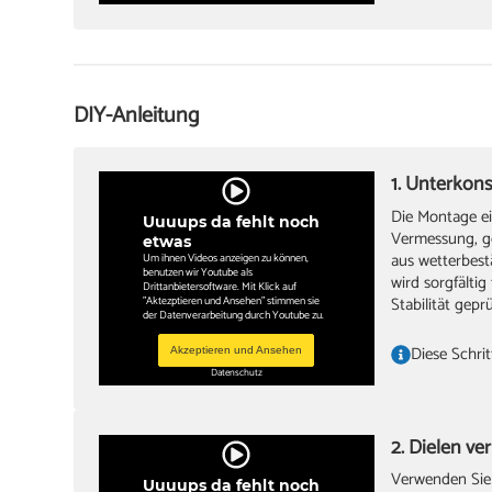
Stichsäge
‏Zollstock
‏Akkuschra
DIY-Anleitung
Bohrer
lange Was
1. Unterkon
Die Montage ei
‏Bleistift
Uuuups da fehlt noch
Vermessung, g
etwas
Winkel
aus wetterbest
Um ihnen Videos anzeigen zu können,
benutzen wir Youtube als
wird sorgfältig
Drittanbietersoftware. Mit Klick auf
‏Gummiha
Stabilität gepr
"Aktezptieren und Ansehen" stimmen sie
der Datenverarbeitung durch Youtube zu.
‏Handsäge
Diese Schrit
Akzeptieren und Ansehen
‏Schleifklo
Datenschutz
‏lange, ger
2. Dielen ve
‏Zwingen
Verwenden Sie h
Uuuups da fehlt noch