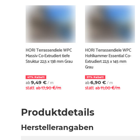
HORI Terrassendiele WPC
HORI Terrassendiele WPC
Massiv Co-Extrudiert tiefe
Hohlkammer Essential Co-
Struktur 22,5 x 138 mm Grau
Extrudiert 22,5 x 145 mm
Grau
47% Rabatt
37% Rabatt
ab
9,49 €
/ m
ab
6,90 €
/ m
statt
17,90 €/m
statt
11,00 €/m
ab
ab
Produktdetails
Herstellerangaben