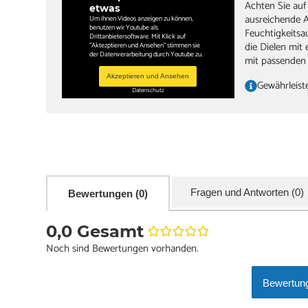
Achten Sie auf
etwas
ausreichende 
Um ihnen Videos anzeigen zu können,
benutzen wir Youtube als
Feuchtigkeitsa
Drittanbietersoftware. Mit Klick auf
die Dielen mit
"Aktezptieren und Ansehen" stimmen sie
der Datenverarbeitung durch Youtube zu.
mit passenden
Akzeptieren und Ansehen
Gewährleist
Datenschutz
Fragen und Antworten (0)
Bewertungen (0)
0,0 Gesamt
Noch sind Bewertungen vorhanden.
Bewertung