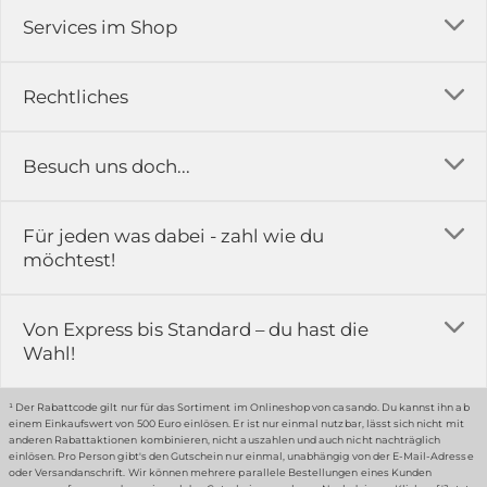
Services im Shop
Versandkosten
Rechtliches
Ratgeber
Impressum
Besuch uns doch...
Erfahrungsberichte & Bewertungen
AGB
FAQ
in der Ausstellung...
Für jeden was dabei - zahl wie du
Rückgabe & Reklamation
Kontakt
möchtest!
Datenschutz
Das ist casando
Holz-Richter GmbH
Schmiedeweg 1
Batteriegesetz
Karriere
Von Express bis Standard – du hast die
51789 Lindlar
Wahl!
Widerrufsrecht
Gewerbekunden
Hinweis:
Hunde sind in der Ausstellung erlaubt
Datenschutz-Einstellung
Grounding Page
¹ Der Rabattcode gilt nur für das Sortiment im Onlineshop von casando. Du kannst ihn ab
einem Einkaufswert von 500 Euro einlösen. Er ist nur einmal nutzbar, lässt sich nicht mit
Erklärung zur Barrierefreiheit
anderen Rabattaktionen kombinieren, nicht auszahlen und auch nicht nachträglich
einlösen. Pro Person gibt's den Gutschein nur einmal, unabhängig von der E-Mail-Adresse
… oder in unserem Fachmarkt
oder Versandanschrift. Wir können mehrere parallele Bestellungen eines Kunden