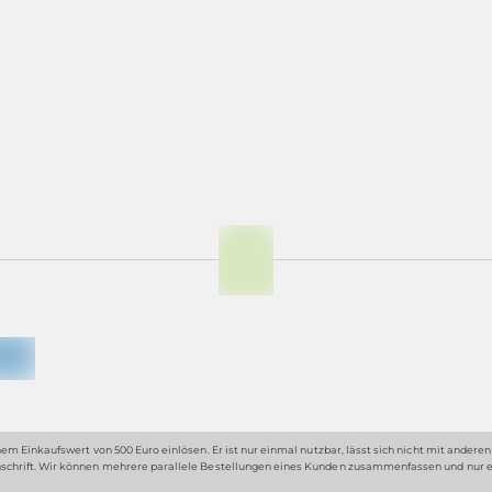
em Einkaufswert von 500 Euro einlösen. Er ist nur einmal nutzbar, lässt sich nicht mit ander
nschrift. Wir können mehrere parallele Bestellungen eines Kunden zusammenfassen und nur ei