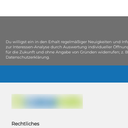
Du willigst ein in den Erhalt regelmäßiger Neuigkeiten und I
zur Interessen-Analyse durch Auswertung individueller Öffnun
für die Zukunft und ohne Angabe von Gründen widerrufen; z. B
Datenschutzerklärung.
Rechtliches