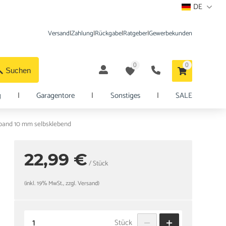
DE
Versand
|
Zahlung
|
Rückgabe
|
Ratgeber
|
Gewerbekunden
0
0
Suchen
g
|
Garagentore
|
Sonstiges
|
SALE
band 10 mm selbsklebend
22,99 €
/ Stück
(inkl. 19% MwSt., zzgl. Versand)
Stück