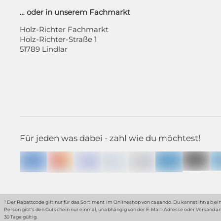
… oder in unserem Fachmarkt
Holz-Richter Fachmarkt
Holz-Richter-Straße 1
51789 Lindlar
Für jeden was dabei - zahl wie du möchtest!
¹ Der Rabattcode gilt nur für das Sortiment im Onlineshop von casando. Du kannst ihn ab ein
Person gibt's den Gutschein nur einmal, unabhängig von der E-Mail-Adresse oder Versanda
30 Tage gültig.