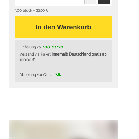
1,00 Stück
=
22,99 €
In den Warenkorb
Lieferung ca.:
10.8. bis 12.8.
Versand via
Paket
innerhalb Deutschland gratis ab
100,00 €
Abholung vor Ort ca.
7.8.