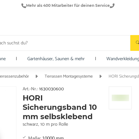
Mehr als 400 Mitarbeiter für deinen Service
une
|
Gartenhäuser, Saunen & mehr
|
Wandverkleidun
errassenzubehör
Terrassen Montagesysteme
HORI Sicherungs
Art.-Nr.:
1630030600
HORI
Sicherungsband 10
mm selbsklebend
schwarz, 10 m pro Rolle
Maße
:
10000 mm