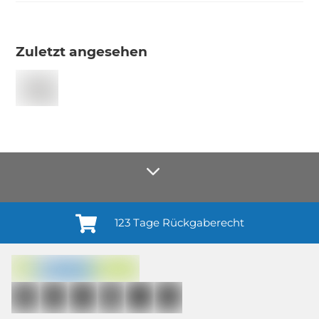
Zuletzt angesehen
123 Tage Rückgaberecht
Anmelden¹
Du willigst ein in den Erhalt regelmäßiger Neuigkeiten und Informationen zu
Produkten, Dienstleistungen, Aktionen und Zufriedenheitsbefragungen von
casando (Holz-Richter GmbH) sowie zur Interessen-Analyse durch
Auswertung individueller Öffnungs- und Klickraten (dazu nutzen wir
Mailchimp in Kombination mit Google). Deine Einwilligung kannst du
jederzeit mit Wirkung für die Zukunft und ohne Angabe von Gründen