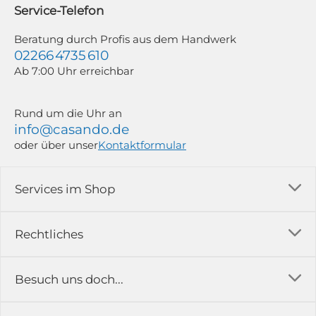
widerrufen; z. B. durch Klick auf den Abmeldelink am Ende jedes Newsletters.
Service-Telefon
Weitere Informationen findest du in unserer Datenschutzerklärung.
Beratung durch Profis aus dem Handwerk
02266 4735 610
Ab 7:00 Uhr erreichbar
Rund um die Uhr an
info@casando.de
oder über unser
Kontaktformular
Services im Shop
Versandkosten
Rechtliches
Ratgeber
Impressum
Besuch uns doch...
Erfahrungsberichte & Bewertungen
AGB
FAQ