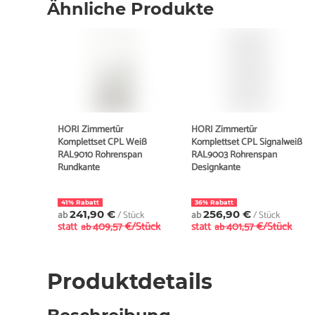
Ähnliche Produkte
HORI Zimmertür
HORI Zimmertür
Komplettset CPL Weiß
Komplettset CPL Signalweiß
RAL9010 Röhrenspan
RAL9003 Röhrenspan
Rundkante
Designkante
41% Rabatt
36% Rabatt
ab
241,90 €
/ Stück
ab
256,90 €
/ Stück
statt
409,57 €/Stück
statt
401,57 €/Stück
ab
ab
Produktdetails