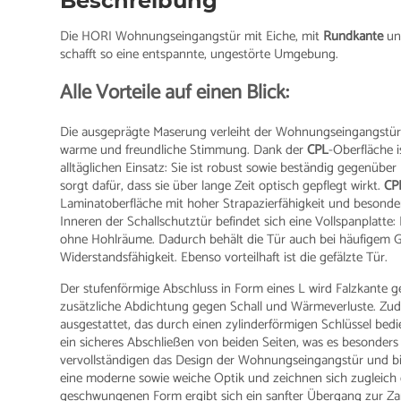
Beschreibung
Die HORI Wohnungseingangstür mit Eiche, mit
Rundkante
und
schafft so eine entspannte, ungestörte Umgebung.
Alle Vorteile auf einen Blick:
Die ausgeprägte Maserung verleiht der Wohnungseingangstür i
warme und freundliche Stimmung. Dank der
CPL
-Oberfläche 
alltäglichen Einsatz: Sie ist robust sowie beständig gegenübe
sorgt dafür, dass sie über lange Zeit optisch gepflegt wirkt.
CP
Laminatoberfläche mit hoher Strapazierfähigkeit und besonders 
Inneren der Schallschutztür befindet sich eine Vollspanplatt
ohne Hohlräume. Dadurch behält die Tür auch bei häufigem G
Widerstandsfähigkeit. Ebenso vorteilhaft ist die gefälzte Tür.
Der stufenförmige Abschluss in Form eines L wird Falzkante g
zusätzliche Abdichtung gegen Schall und Wärmeverluste. Zud
ausgestattet, das durch einen zylinderförmigen Schlüssel bedi
ein sicheres Abschließen von beiden Seiten, was es besonder
vervollständigen das Design der Wohnungseingangstür und biet
eine moderne sowie weiche Optik und zeichnen sich zugleich 
geschwungenen Form ergibt sich ein sanfter Übergang zur Za