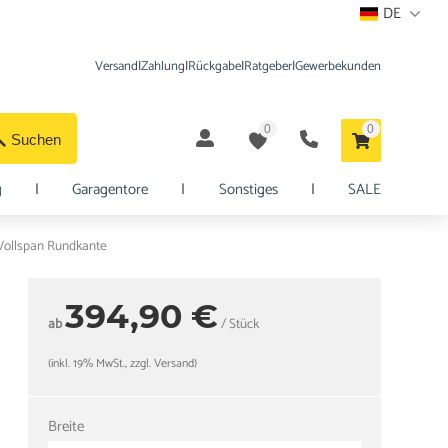
DE
Versand
|
Zahlung
|
Rückgabe
|
Ratgeber
|
Gewerbekunden
0
0
Suchen
g
|
Garagentore
|
Sonstiges
|
SALE
Vollspan Rundkante
394,90 €
ab
/ Stück
(inkl. 19% MwSt., zzgl. Versand)
Breite