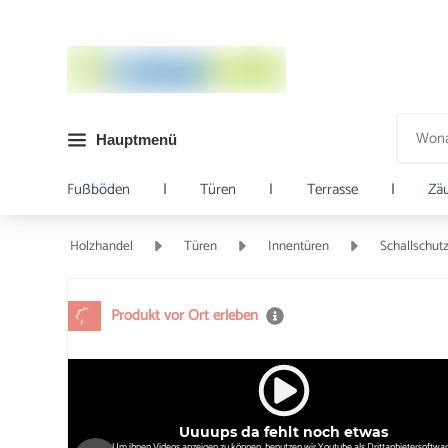
Hauptmenü
Fußböden
|
Türen
|
Terrasse
|
Zä
Holzhandel
Türen
Innentüren
Schallschut
Produkt vor Ort erleben
Uuuups da fehlt noch etwas
Um ihnen Videos anzeigen zu können, benutzen wir Youtube als Drittanbietersoftwar