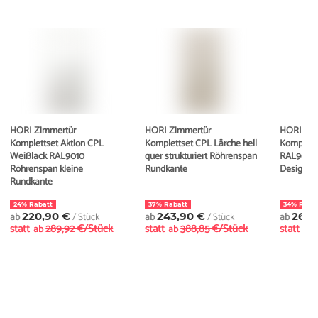
HORI Zimmertür
HORI Zimmertür
HORI Zim
Komplettset Aktion CPL
Komplettset CPL Lärche hell
Komplett
Weißlack RAL9010
quer strukturiert Röhrenspan
RAL9003
Röhrenspan kleine
Rundkante
Designka
Rundkante
24% Rabatt
37% Rabatt
34% Raba
ab
220,90 €
/ Stück
ab
243,90 €
/ Stück
ab
269,
statt
289,92 €/Stück
statt
388,85 €/Stück
statt
ab
ab
ab