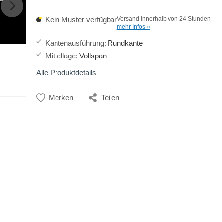
h
Kein Muster verfügbar
Versand innerhalb von 24 Stunden
mehr Infos »
Kantenausführung
:
Rundkante
Mittellage
:
Vollspan
Alle Produktdetails
Merken
Teilen