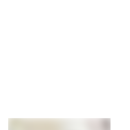
mertür
set CPL Signalweiß
 Röhrenspan
nte
tt
90 €
/ Stück
411,99 €/Stück