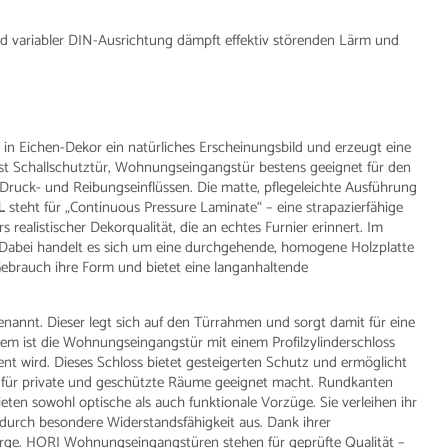
 variabler DIN-Ausrichtung dämpft effektiv störenden Lärm und
n Eichen-Dekor ein natürliches Erscheinungsbild und erzeugt eine
ist Schallschutztür, Wohnungseingangstür bestens geeignet für den
r Druck- und Reibungseinflüssen. Die matte, pflegeleichte Ausführung
L
steht für „Continuous Pressure Laminate“ – eine strapazierfähige
realistischer Dekorqualität, die an echtes Furnier erinnert. Im
e: Dabei handelt es sich um eine durchgehende, homogene Holzplatte
ebrauch ihre Form und bietet eine langanhaltende
enannt. Dieser legt sich auf den Türrahmen und sorgt damit für eine
em ist die Wohnungseingangstür mit einem Profilzylinderschloss
ent wird. Dieses Schloss bietet gesteigerten Schutz und ermöglicht
s für private und geschützte Räume geeignet macht. Rundkanten
en sowohl optische als auch funktionale Vorzüge. Sie verleihen ihr
durch besondere Widerstandsfähigkeit aus. Dank ihrer
rge. HORI Wohnungseingangstüren stehen für geprüfte Qualität –