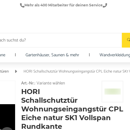
Mehr als 400 Mitarbeiter für deinen Service
une
|
Gartenhäuser, Saunen & mehr
|
Wandverkleidun
ztüren
HORI Schallschutztür Wohnungseingangstür CPL Eiche natur SK1 
Art.-Nr.:
Variante wählen
HORI
Schallschutztür
Wohnungseingangstür CPL
Eiche natur SK1 Vollspan
Rundkante
e.