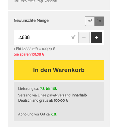
(inkl. 19% MwSt., zzgl. Versand)
Gewünschte Menge
m²
Pkt
m²
1 Pkt
(2,888 m²) =
100,79 €
Sie sparen 101,08 €
In den Warenkorb
Lieferung ca.:
7.8. bis 11.8.
Versand via
Einzelpaket-Versand
innerhalb
Deutschland gratis ab 100,00 €
Abholung vor Ort ca.
6.8.