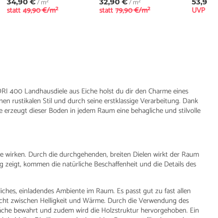
34,90 €
/ m²
32,90 €
/ m²
53,90 
statt
49,90 €/m²
statt
79,90 €/m²
UVP
99,
RI 400 Landhausdiele aus Eiche holst du dir den Charme eines
en rustikalen Stil und durch seine erstklassige Verarbeitung. Dank
 erzeugt dieser Boden in jedem Raum eine behagliche und stilvolle
iele wirken. Durch die durchgehenden, breiten Dielen wirkt der Raum
g zeigt, kommen die natürliche Beschaffenheit und die Details des
ches, einladendes Ambiente im Raum. Es passt gut zu fast allen
icht zwischen Helligkeit und Wärme. Durch die Verwendung des
läche bewahrt und zudem wird die Holzstruktur hervorgehoben. Ein