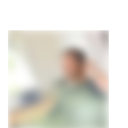
€
/ m²
95 €/m²