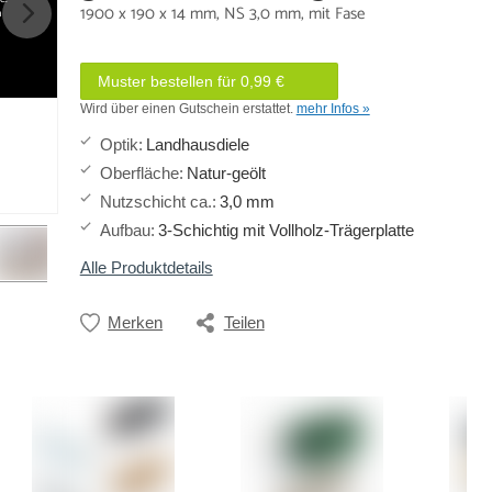
1900 x 190 x 14 mm, NS 3,0 mm, mit Fase
h
Muster bestellen für 0,99 €
Wird über einen Gutschein erstattet.
mehr Infos »
Optik
:
Landhausdiele
Oberfläche
:
Natur-geölt
Nutzschicht ca.
:
3,0 mm
Aufbau
:
3-Schichtig mit Vollholz-Trägerplatte
Alle Produktdetails
Merken
Teilen