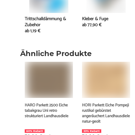
Trittschalldämmung &
Kleber & Fuge
Zubehör
ab
77,90 €
ab
1,19 €
Ähnliche Produkte
HARO Parkett 2500 Eiche
HORI Parkett Eiche Pompeji
tabakgrau Uni retro
rustikal gebürstet
strukturiert Landhausdiele
angeräuchert Landhausdiele
natur-geölt
60% Rabatt
33% Rabatt