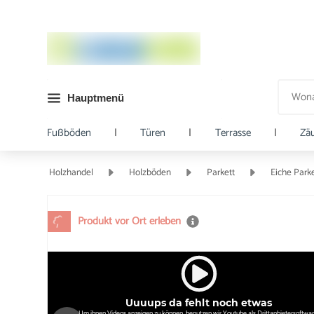
Hauptmenü
Fußböden
|
Türen
|
Terrasse
|
Zä
Holzhandel
Holzböden
Parkett
Eiche Parke
Produkt vor Ort erleben
Uuuups da fehlt noch etwas
Um ihnen Videos anzeigen zu können, benutzen wir Youtube als Drittanbietersoftwar