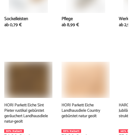
Sockelleisten
Pflege
Werkzeu
ab
0,79 €
ab
8,99 €
ab
2,99 
HORI Parkett Eiche Sint
HORI Parkett Eiche
HARO Par
Pieter rustikal gebürstet
Landhausdiele Country
Jubiläums
geräuchert Landhausdiele
gebürstet natur geölt
strukturi
natur-geölt
30% Rabatt
59% Rabatt
46% Raba