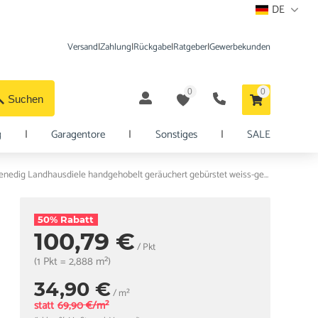
DE
Versand
|
Zahlung
|
Rückgabe
|
Ratgeber
|
Gewerbekunden
0
0
Suchen
g
|
Garagentore
|
Sonstiges
|
SALE
HORI Parkett 400 Landhausdiele Eiche Venedig Landhausdiele handgehobelt geräuchert gebürstet weiss-geölt
50% Rabatt
100,79 €
/ Pkt
(1 Pkt = 2,888 m²)
34,90 €
/ m²
statt
69,90 €/m²