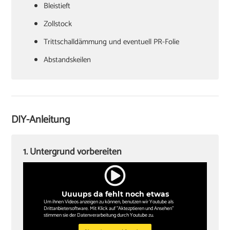
Bleistieft
Zollstock
Trittschalldämmung und eventuell PR-Folie
Abstandskeilen
Hammer
Zugeisen und Schlagklotz
Winkel
DIY-Anleitung
Sockelleisten und Halterungsclips
Stichsäge und Kappsäge
1. Untergrund vorbereiten
Knieschoner
Uuuups da fehlt noch etwas
Um ihnen Videos anzeigen zu können, benutzen wir Youtube als
Drittanbietersoftware. Mit Klick auf "Aktezptieren und Ansehen"
stimmen sie der Datenverarbeitung durch Youtube zu.