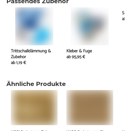
Passendes Zubehör
Socke
ab
0
Trittschalldämmung &
Kleber & Fuge
Zubehör
ab
95,95 €
ab
1,19 €
Ähnliche Produkte