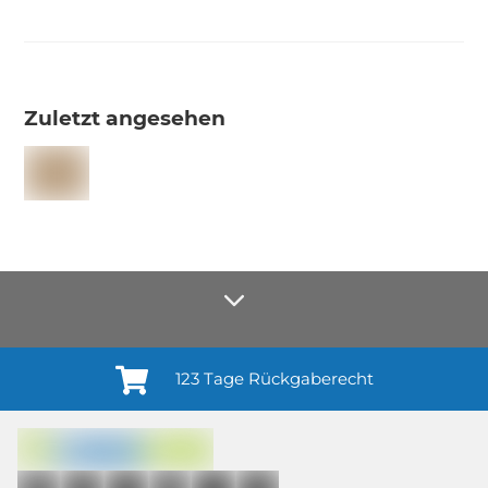
Zuletzt angesehen
123 Tage Rückgaberecht
Anmelden¹
Du willigst ein in den Erhalt regelmäßiger Neuigkeiten und Informationen zu
Produkten, Dienstleistungen, Aktionen und Zufriedenheitsbefragungen von
casando (Holz-Richter GmbH) sowie zur Interessen-Analyse durch
Auswertung individueller Öffnungs- und Klickraten (dazu nutzen wir