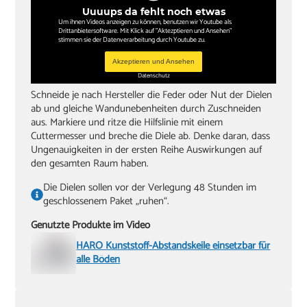
Uuuups da fehlt noch etwas
Um ihnen Videos anzeigen zu können, benutzen wir Youtube als
Drittanbietersoftware. Mit Klick auf "Aktezptieren und Ansehen"
stimmen sie der Datenverarbeitung durch Youtube zu.
Akzeptieren und Ansehen
Datenschutz
Schneide je nach Hersteller die Feder oder Nut der Dielen
ab und gleiche Wandunebenheiten durch Zuschneiden
aus. Markiere und ritze die Hilfslinie mit einem
Cuttermesser und breche die Diele ab. Denke daran, dass
Ungenauigkeiten in der ersten Reihe Auswirkungen auf
den gesamten Raum haben.
Die Dielen sollen vor der Verlegung 48 Stunden im
geschlossenem Paket „ruhen“.
Genutzte Produkte im Video
HARO Kunststoff-Abstandskeile einsetzbar für
alle Böden