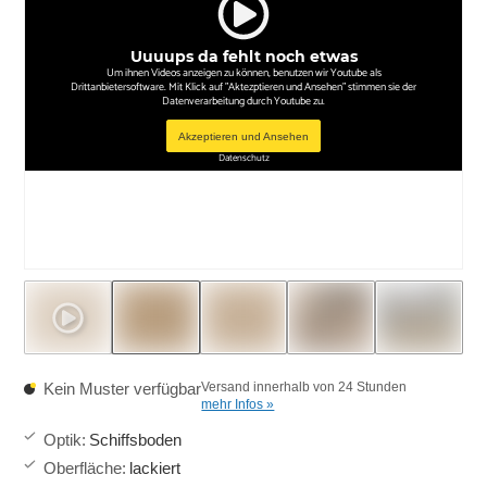
Uuuups da fehlt noch etwas
Um ihnen Videos anzeigen zu können, benutzen wir Youtube als
Drittanbietersoftware. Mit Klick auf "Aktezptieren und Ansehen" stimmen sie der
Datenverarbeitung durch Youtube zu.
Akzeptieren und Ansehen
Datenschutz
Kein Muster verfügbar
Versand innerhalb von 24 Stunden
mehr Infos »
Optik
:
Schiffsboden
Oberfläche
:
lackiert