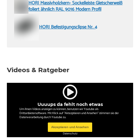
HORI Massivholzkern- Sockelleiste Gletscherweiß
foliert ähnlich RAL 9016 Modern Profil
HORI Befestigungsclipse Nr. 4
Videos & Ratgeber
Uuuups da fehlt noch etwas
Um ihnen Videos anzeigen zu können, benutzen wir Youtube als
Drittanbietersoftware. Mit Klick auf "Aktezptieren und Ansehen" stimmen sie der
Datenverarbeitung durch Youtube zu.
Akzeptieren und Ansehen
Datenschutz