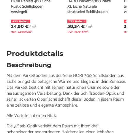
HORI Parkett 400 Eiche
HARO Parkett 4000 Plaza
HORI 
Rustic Schiffsboden
XL Eiche Naturale
Selec
versiegelt
strukturiert Schiffsboden
versi
45% Rabatt
33% Rabatt
41% 
24,90 €
58,34 €
35,
/ m²
/ m²
statt
44,90 €/m²
UVP
86,90 €/m²
statt
5
Produktdetails
Beschreibung
Mit dem Parkettboden aus der Serie HORI 300 Schiffsboden aus
Eiche bringst du behagliche Wärme und Eleganz in dein Zuhause.
Das Parkett besticht mit seinem natürlichen Charme sowie der
herausragenden Verarbeitung. Dank der Schiffsboden-Optik und
seiner lackierten Oberfläche schafft dieser Boden in jedem Raum
eine zeitlose und elegante Atmosphäre.
Alle Vorteile auf einen Blick:
Die 3-Stab-Optik verleiht dem Raum mit ihren drei
nebeneinander angeordneten Holzlamellen einen lebhaften