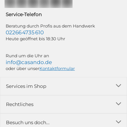
Mailchimp in Kombination mit Google). Deine Einwilligung kannst du
jederzeit mit Wirkung für die Zukunft und ohne Angabe von Gründen
widerrufen; z. B. durch Klick auf den Abmeldelink am Ende jedes Newsletters.
Service-Telefon
Weitere Informationen findest du in unserer Datenschutzerklärung.
Beratung durch Profis aus dem Handwerk
02266 4735 610
Heute geöffnet bis 18:30 Uhr
Rund um die Uhr an
info@casando.de
oder über unser
Kontaktformular
Services im Shop
Versandkosten
Rechtliches
Ratgeber
Impressum
Besuch uns doch...
Erfahrungsberichte & Bewertungen