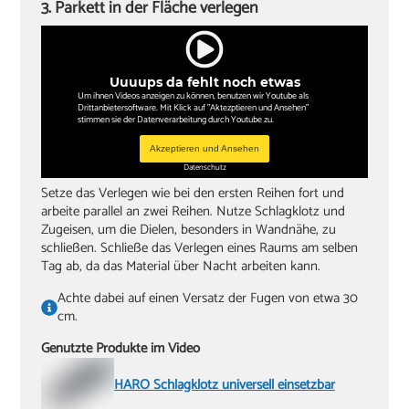
3. Parkett in der Fläche verlegen
Uuuups da fehlt noch etwas
Um ihnen Videos anzeigen zu können, benutzen wir Youtube als
Drittanbietersoftware. Mit Klick auf "Aktezptieren und Ansehen"
stimmen sie der Datenverarbeitung durch Youtube zu.
Akzeptieren und Ansehen
Datenschutz
Setze das Verlegen wie bei den ersten Reihen fort und
arbeite parallel an zwei Reihen. Nutze Schlagklotz und
Zugeisen, um die Dielen, besonders in Wandnähe, zu
schließen. Schließe das Verlegen eines Raums am selben
Tag ab, da das Material über Nacht arbeiten kann.
Achte dabei auf einen Versatz der Fugen von etwa 30
cm.
Genutzte Produkte im Video
HARO Schlagklotz universell einsetzbar