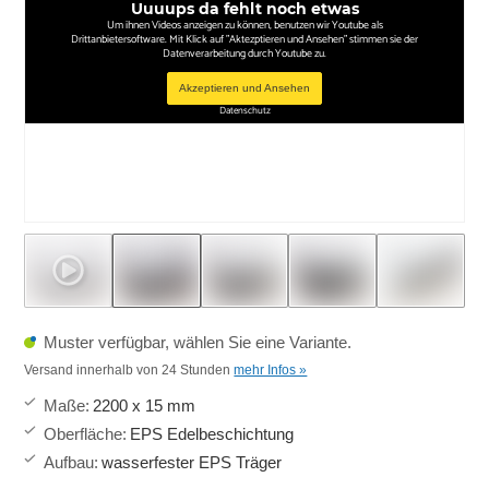
Uuuups da fehlt noch etwas
Um ihnen Videos anzeigen zu können, benutzen wir Youtube als
Drittanbietersoftware. Mit Klick auf "Aktezptieren und Ansehen" stimmen sie der
Datenverarbeitung durch Youtube zu.
Akzeptieren und Ansehen
Datenschutz
Muster verfügbar, wählen Sie eine Variante.
Versand innerhalb von 24 Stunden
mehr Infos »
Maße
:
2200 x 15 mm
Oberfläche
:
EPS Edelbeschichtung
Aufbau
:
wasserfester EPS Träger