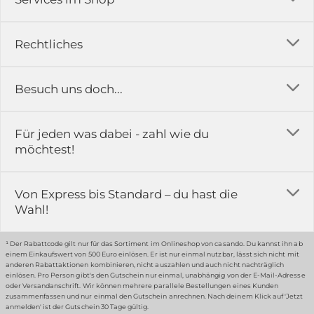
Versandkosten
Rechtliches
Ratgeber
Impressum
Besuch uns doch...
Erfahrungsberichte & Bewertungen
AGB
FAQ
in der Ausstellung...
Für jeden was dabei - zahl wie du
Rückgabe & Reklamation
Kontakt
möchtest!
Datenschutz
Das ist casando
Holz-Richter GmbH
Schmiedeweg 1
Batteriegesetz
Karriere
Von Express bis Standard – du hast die
51789 Lindlar
Wahl!
Widerrufsrecht
Gewerbekunden
Hinweis:
Hunde sind in der Ausstellung erlaubt
Datenschutz-Einstellung
Grounding Page
¹ Der Rabattcode gilt nur für das Sortiment im Onlineshop von casando. Du kannst ihn ab
einem Einkaufswert von 500 Euro einlösen. Er ist nur einmal nutzbar, lässt sich nicht mit
Erklärung zur Barrierefreiheit
anderen Rabattaktionen kombinieren, nicht auszahlen und auch nicht nachträglich
einlösen. Pro Person gibt's den Gutschein nur einmal, unabhängig von der E-Mail-Adresse
… oder in unserem Fachmarkt
oder Versandanschrift. Wir können mehrere parallele Bestellungen eines Kunden
zusammenfassen und nur einmal den Gutschein anrechnen. Nach deinem Klick auf 'Jetzt
anmelden' ist der Gutschein 30 Tage gültig.