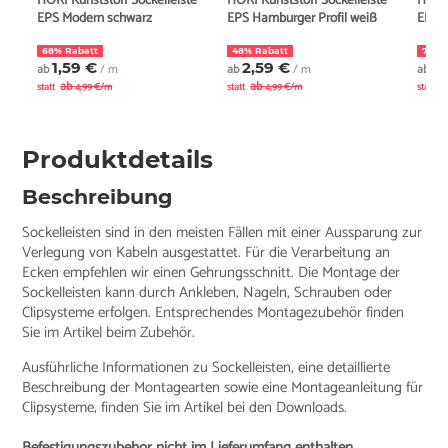
HORI Kunststoff Sockelleiste
HORI Kunststoff Sockelleiste
HORI 
EPS Modern schwarz
EPS Hamburger Profil weiß
EPS V
68% Rabatt
48% Rabatt
77% 
1,59 €
2,59 €
0
ab
/ m
ab
/ m
ab
ab
ab
a
statt
4,99 €/m
statt
4,99 €/m
statt
Produktdetails
Beschreibung
Sockelleisten sind in den meisten Fällen mit einer Aussparung zur
Verlegung von Kabeln ausgestattet. Für die Verarbeitung an
Ecken empfehlen wir einen Gehrungsschnitt. Die Montage der
Sockelleisten kann durch Ankleben, Nageln, Schrauben oder
Clipsysteme erfolgen. Entsprechendes Montagezubehör finden
Sie im Artikel beim Zubehör.
Ausführliche Informationen zu Sockelleisten, eine detaillierte
Beschreibung der Montagearten sowie eine Montageanleitung für
Clipsysteme, finden Sie im Artikel bei den Downloads.
Befestigungszubehör nicht im Lieferumfang enthalten