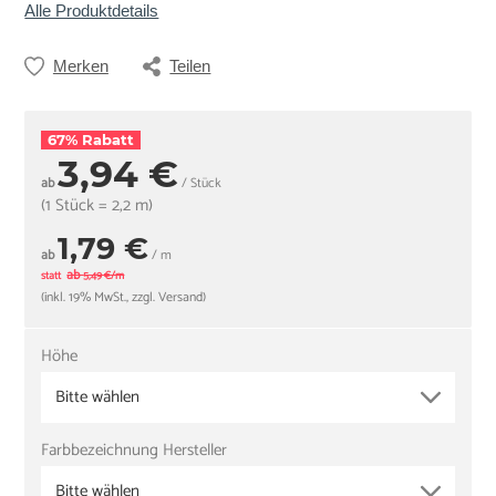
Alle Produktdetails
Merken
Teilen
67% Rabatt
3,94 €
ab
/ Stück
(1 Stück = 2,2 m)
1,79 €
ab
/ m
ab
statt
5,49 €/m
(inkl. 19% MwSt., zzgl. Versand)
Höhe
Bitte wählen
Farbbezeichnung Hersteller
Bitte wählen