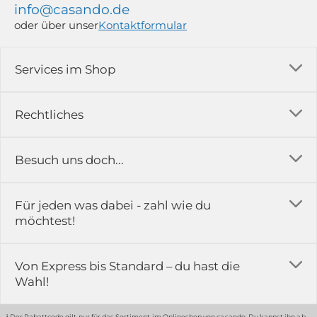
info@casando.de
oder über unser
Kontaktformular
Services im Shop
Versandkosten
Rechtliches
Ratgeber
Impressum
Besuch uns doch...
Erfahrungsberichte & Bewertungen
AGB
FAQ
in der Ausstellung...
Für jeden was dabei - zahl wie du
Rückgabe & Reklamation
Kontakt
möchtest!
Datenschutz
Das ist casando
Holz-Richter GmbH
Schmiedeweg 1
Batteriegesetz
Karriere
Von Express bis Standard – du hast die
51789 Lindlar
Wahl!
Widerrufsrecht
Gewerbekunden
Hinweis:
Hunde sind in der Ausstellung erlaubt
Datenschutz-Einstellung
Grounding Page
¹ Der Rabattcode gilt nur für das Sortiment im Onlineshop von casando. Du kannst ihn ab