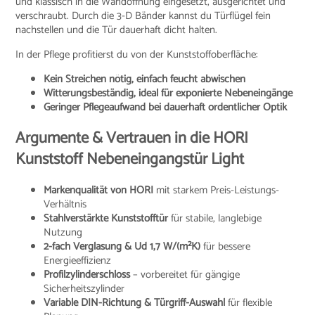
und klassisch in die Wandöffnung eingesetzt, ausgerichtet und
verschraubt. Durch die 3-D Bänder kannst du Türflügel fein
nachstellen und die Tür dauerhaft dicht halten.
In der Pflege profitierst du von der Kunststoffoberfläche:
Kein Streichen nötig, einfach feucht abwischen
Witterungsbeständig, ideal für exponierte Nebeneingänge
Geringer Pflegeaufwand bei dauerhaft ordentlicher Optik
Argumente & Vertrauen in die HORI
Kunststoff Nebeneingangstür Light
Markenqualität von HORI
mit starkem Preis-Leistungs-
Verhältnis
Stahlverstärkte Kunststofftür
für stabile, langlebige
Nutzung
2-fach Verglasung & Ud 1,7 W/(m²K)
für bessere
Energieeffizienz
Profilzylinderschloss
– vorbereitet für gängige
Sicherheitszylinder
Variable DIN-Richtung & Türgriff-Auswahl
für flexible