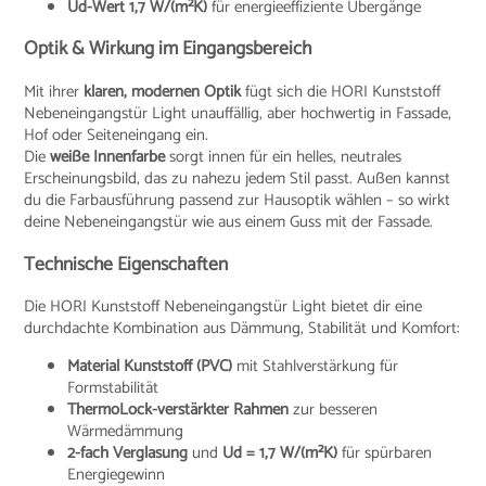
Ud-Wert 1,7 W/(m²K)
für energieeffiziente Übergänge
Optik & Wirkung im Eingangsbereich
Mit ihrer
klaren, modernen Optik
fügt sich die HORI Kunststoff
Nebeneingangstür Light unauffällig, aber hochwertig in Fassade,
Hof oder Seiteneingang ein.
Die
weiße Innenfarbe
sorgt innen für ein helles, neutrales
Erscheinungsbild, das zu nahezu jedem Stil passt. Außen kannst
du die Farbausführung passend zur Hausoptik wählen – so wirkt
deine Nebeneingangstür wie aus einem Guss mit der Fassade.
Technische Eigenschaften
Die HORI Kunststoff Nebeneingangstür Light bietet dir eine
durchdachte Kombination aus Dämmung, Stabilität und Komfort:
Material Kunststoff (PVC)
mit Stahlverstärkung für
Formstabilität
ThermoLock-verstärkter Rahmen
zur besseren
Wärmedämmung
2-fach Verglasung
und
Ud = 1,7 W/(m²K)
für spürbaren
Energiegewinn