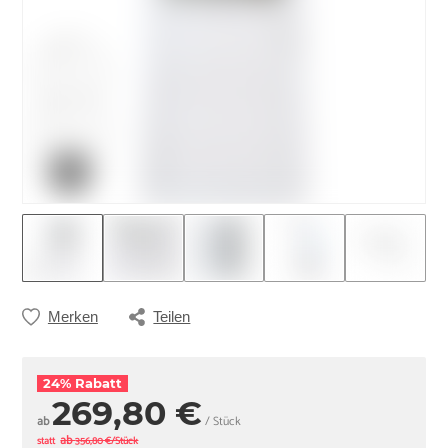
Merken
Teilen
24% Rabatt
269,80 €
ab
/ Stück
ab
statt
356,80 €/Stück