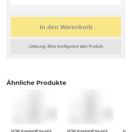
In den Warenkorb
Lieferung: Bitte konfiguriere dein Produkt.
Ähnliche Produkte
HORI Kunststoff Haustür
HORI Kunststoff Haustür
HORI 