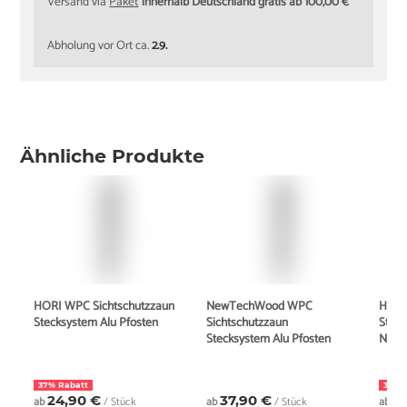
Versand via
Paket
innerhalb Deutschland gratis ab 100,00 €
Abholung vor Ort ca.
2.9.
Ähnliche Produkte
HORI WPC Sichtschutzzaun
NewTechWood WPC
HORI
Stecksystem Alu Pfosten
Sichtschutzzaun
Steck
Stecksystem Alu Pfosten
Nutle
37% Rabatt
38% 
24,90 €
37,90 €
4
ab
/ Stück
ab
/ Stück
ab