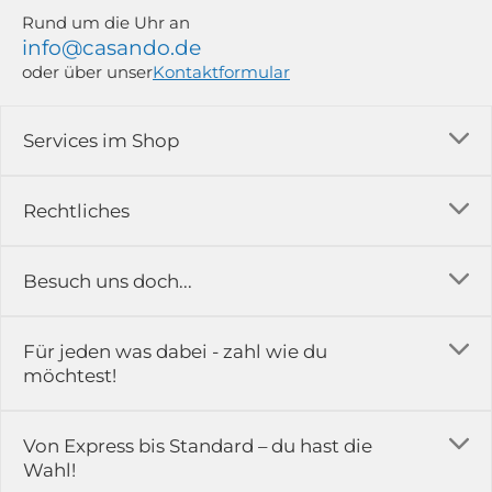
Rund um die Uhr an
info@casando.de
oder über unser
Kontaktformular
Services im Shop
Versandkosten
Rechtliches
Ratgeber
Impressum
Besuch uns doch...
Erfahrungsberichte & Bewertungen
AGB
FAQ
in der Ausstellung...
Für jeden was dabei - zahl wie du
Rückgabe & Reklamation
Kontakt
möchtest!
Datenschutz
Das ist casando
Holz-Richter GmbH
Schmiedeweg 1
Batteriegesetz
Karriere
Von Express bis Standard – du hast die
51789 Lindlar
Wahl!
Widerrufsrecht
Gewerbekunden
Hinweis:
Hunde sind in der Ausstellung erlaubt