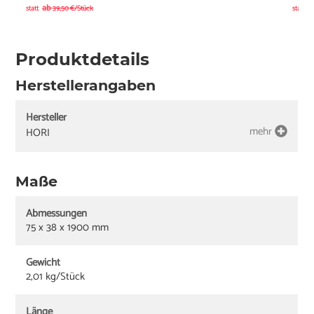
ab
a
statt
39,50 €/Stück
statt
Produktdetails
Herstellerangaben
Hersteller
mehr
HORI
Maße
Abmessungen
75 x 38 x 1900 mm
Gewicht
2,01 kg/Stück
Länge