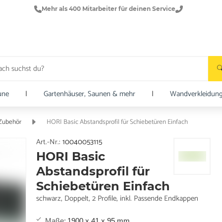
Mehr als 400 Mitarbeiter für deinen Service
une
|
Gartenhäuser, Saunen & mehr
|
Wandverkleidun
 Zubehör
HORI Basic Abstandsprofil für Schiebetüren Einfach
Art.-Nr.:
10040053115
HORI Basic
Abstandsprofil für
Schiebetüren Einfach
schwarz, Doppelt, 2 Profile, inkl. Passende Endkappen
Maße
:
1900 x 41 x 95 mm