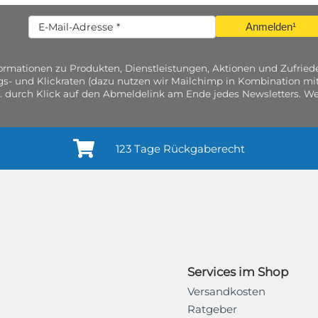
Anmelden¹
nformationen zu Produkten, Dienstleistungen, Aktionen und Zufri
gs- und Klickraten (dazu nutzen wir Mailchimp in Kombination mit
. durch Klick auf den Abmeldelink am Ende jedes Newsletters. Wei
123 Tage Rückgaberecht
Services im Shop
Versandkosten
Ratgeber