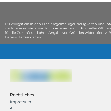
Du willigst ein in den Erhalt regelmäßiger Neuigkeiten und I
zur Interessen-Analyse durch Auswertung individueller Öffnun
für die Zukunft und ohne Angabe von Gründen widerrufen; z. B
Datenschutzerklärung.
Rechtliches
Impressum
AGB