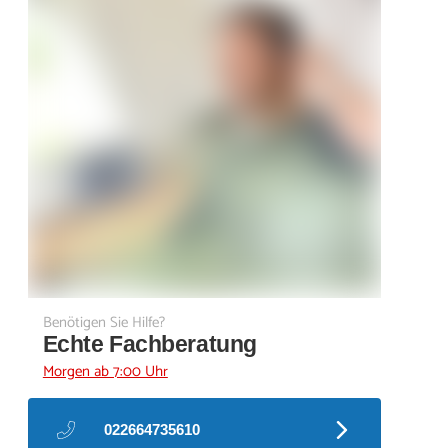
Benötigen Sie Hilfe?
Echte Fachberatung
Morgen ab 7:00 Uhr
022664735610