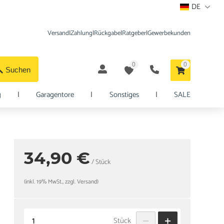
DE
Versand
|
Zahlung
|
Rückgabe
|
Ratgeber
|
Gewerbekunden
0
0
Suchen
g
|
Garagentore
|
Sonstiges
|
SALE
34,90 €
/ Stück
(inkl. 19% MwSt., zzgl. Versand)
Stück