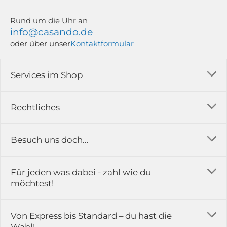
Rund um die Uhr an
info@casando.de
oder über unser
Kontaktformular
Services im Shop
Versandkosten
Rechtliches
Ratgeber
Impressum
Besuch uns doch...
Erfahrungsberichte & Bewertungen
AGB
FAQ
in der Ausstellung...
Für jeden was dabei - zahl wie du
Rückgabe & Reklamation
Kontakt
möchtest!
Datenschutz
Das ist casando
Holz-Richter GmbH
Schmiedeweg 1
Batteriegesetz
Karriere
Von Express bis Standard – du hast die
51789 Lindlar
Wahl!