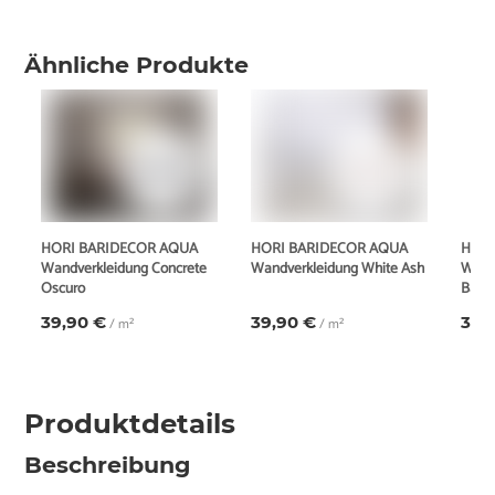
Ähnliche Produkte
HORI BARIDECOR AQUA
HORI BARIDECOR AQUA
HORI
Wandverkleidung Concrete
Wandverkleidung White Ash
Wand
Oscuro
Bass
39,90 €
39,90 €
39,
/ m²
/ m²
Produktdetails
Beschreibung