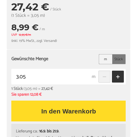
27,42 €
/ Stück
(1 Stück = 3,05 m)
8,99 €
/ m
UVP
12,95 €/m
(inkl. 19% MwSt., zzgl. Versand)
Gewünschte Menge
m
Stück
m
1 Stück
(3,05 m) =
27,42 €
Sie sparen 12,08 €
In den Warenkorb
Lieferung ca.:
16.9. bis 21.9.