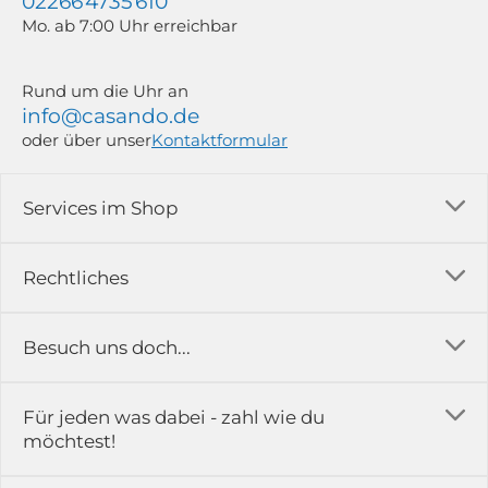
02266 4735 610
Mo. ab 7:00 Uhr erreichbar
Rund um die Uhr an
info@casando.de
oder über unser
Kontaktformular
Services im Shop
Versandkosten
Rechtliches
Ratgeber
Impressum
Besuch uns doch...
Erfahrungsberichte & Bewertungen
AGB
FAQ
in der Ausstellung...
Für jeden was dabei - zahl wie du
Rückgabe & Reklamation
Kontakt
möchtest!
Datenschutz
Das ist casando
Holz-Richter GmbH