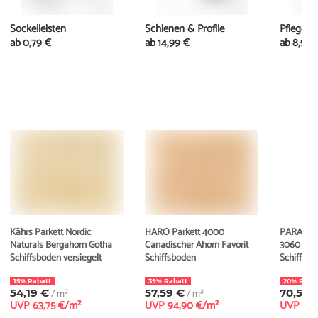
Sockelleisten
Schienen & Profile
Pflege
ab
0,79 €
ab
14,99 €
ab
8,99 
Kährs Parkett Nordic
HARO Parkett 4000
PARADOR 
Naturals Bergahorn Gotha
Canadischer Ahorn Favorit
3060 Aho
Schiffsboden versiegelt
Schiffsboden
Schiffsb
15% Rabatt
39% Rabatt
20% Raba
54,19 €
/ m²
57,59 €
/ m²
70,55 
UVP
63,75 €/m²
UVP
94,90 €/m²
UVP
88,