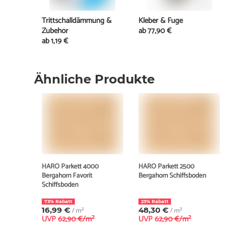
Trittschalldämmung &
Kleber & Fuge
Zubehör
ab
77,90 €
ab
1,19 €
Ähnliche Produkte
HARO Parkett 4000
HARO Parkett 2500
Bergahorn Favorit
Bergahorn Schiffsboden
Schiffsboden
73% Rabatt
23% Rabatt
16,99 €
/ m²
48,30 €
/ m²
UVP
62,90 €/m²
UVP
62,90 €/m²