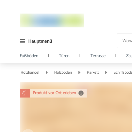
Hauptmenü
Fußböden
|
Türen
|
Terrasse
|
Zä
Holzhandel
Holzböden
Parkett
Schiffsbod
Produkt vor Ort erleben