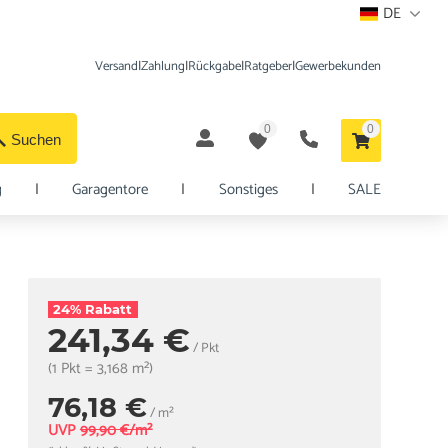
DE
Versand
|
Zahlung
|
Rückgabe
|
Ratgeber
|
Gewerbekunden
0
0
Suchen
g
|
Garagentore
|
Sonstiges
|
SALE
24% Rabatt
241,34 €
/ Pkt
(1 Pkt = 3,168 m²)
76,18 €
/ m²
UVP
99,90 €/m²