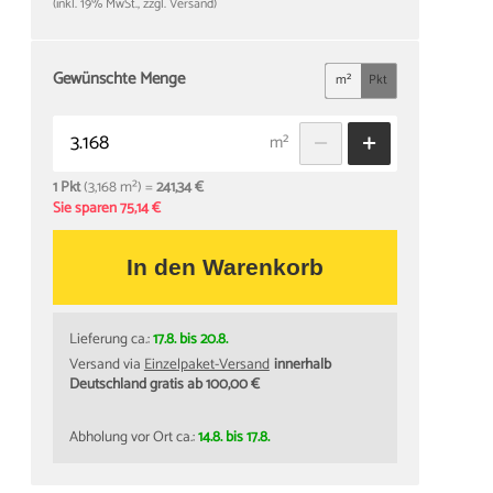
(inkl. 19% MwSt., zzgl. Versand)
Gewünschte Menge
m²
Pkt
m²
1 Pkt
(3,168 m²) =
241,34 €
Sie sparen 75,14 €
In den Warenkorb
Lieferung ca.:
17.8. bis 20.8.
Versand via
Einzelpaket-Versand
innerhalb
Deutschland gratis ab 100,00 €
Werkzeuge
ab
2,99 €
Abholung vor Ort ca.:
14.8. bis 17.8.