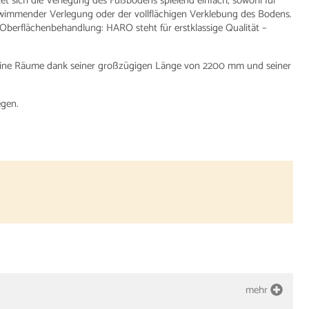
 sich die Verlegung des Fußbodens spielend einfach, sowohl für
wimmender Verlegung oder der vollflächigen Verklebung des Bodens.
 Oberflächenbehandlung: HARO steht für erstklassige Qualität –
kleine Räume dank seiner großzügigen Länge von 2200 mm und seiner
egen.
mehr