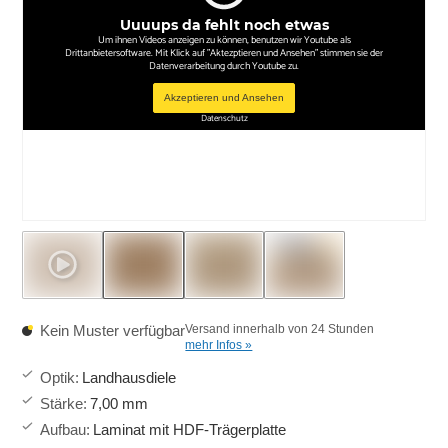
Uuuups da fehlt noch etwas
Um ihnen Videos anzeigen zu können, benutzen wir Youtube als
Drittanbietersoftware. Mit Klick auf "Aktezptieren und Ansehen" stimmen sie der
Datenverarbeitung durch Youtube zu.
Akzeptieren und Ansehen
Datenschutz
Kein Muster verfügbar
Versand innerhalb von 24 Stunden
mehr Infos »
Optik
:
Landhausdiele
Stärke
:
7,00 mm
Aufbau
:
Laminat mit HDF-Trägerplatte