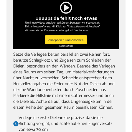
Uuuups da fehlt noch etwas
Um ihnen Videos anzeigen zu können, benutzen wir Youtube als
Drittanbietersoftware. Mit Klick auf "Aktezptieren und Ansehen"
stimmen sie der Datenverarbeitung durch Youtube zu.
Akzeptieren und Ansehen
Datenschutz
Setze die Verlegearbeiten parallel an zwei Reihen fort,
benutze Schlagklotz und Zugeisen zum Schließen der
Dielen, besonders an den Wänden. Beende das Verlegen
eines Raums am selben Tag, um Materialveränderungen
über Nacht zu vermeiden. Schneide entsprechend den
Herstellerangaben die Feder oder Nut der Dielen ab und
gleiche Wandunebenheiten durch Zuschneiden aus.
Markiere die Hilfslinie mit einem Cuttermesser und brich
die Diele ab. Achte darauf, dass Ungenauigkeiten in der
ersten Reihe den gesamten Raum beeinflussen können.
Verlege die erste Dielenreihe präzise, da sie die
Richtung vorgibt, und achte auf einen Fugenversatz
von etwa 30 cm.