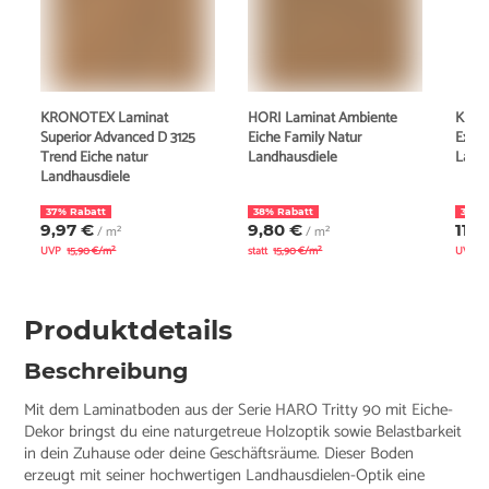
KRONOTEX Laminat
HORI Laminat Ambiente
KRON
Superior Advanced D 3125
Eiche Family Natur
Exqui
Trend Eiche natur
Landhausdiele
Land
Landhausdiele
37% Rabatt
38% Rabatt
30% 
9,97 €
9,80 €
11,8
/ m²
/ m²
UVP
15,90 €/m²
statt
15,90 €/m²
UVP
1
Produktdetails
Beschreibung
Mit dem Laminatboden aus der Serie HARO Tritty 90 mit Eiche-
Dekor bringst du eine naturgetreue Holzoptik sowie Belastbarkeit
in dein Zuhause oder deine Geschäftsräume. Dieser Boden
erzeugt mit seiner hochwertigen Landhausdielen-Optik eine