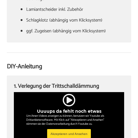
Lamiantscheider inkl. Zubehör
Schlagklotz (abhängig vom Klicksystem)
ggf. Zugeisen (abhängig vom Klicksystem)
Hammer
Verlegekeile
Cuttermesser
DIY-Anleitung
Winkel oder Schmiege
Zollstock
1. Verlegung der Trittschalldämmung
Kappsäge
Knieschoner
Uuuups da fehlt noch etwas
Um ihnen Videos anzeigen zu können, benutzen wir Youtube als
Drittanbietersoftware. Mit Klick auf "Aktezptieren und Ansehen"
stimmen sie der Datenverarbeitung durch Youtube zu.
Akzeptieren und Ansehen