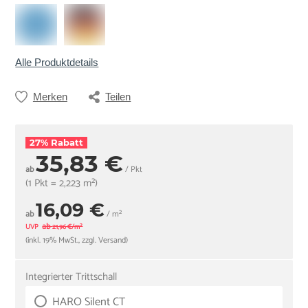
Alle Produktdetails
Merken
Teilen
27% Rabatt
35,83 €
ab
/ Pkt
(1 Pkt = 2,223 m²)
16,09 €
ab
/ m²
ab
UVP
21,96 €/m²
(inkl. 19% MwSt., zzgl. Versand)
Integrierter Trittschall
HARO Silent CT