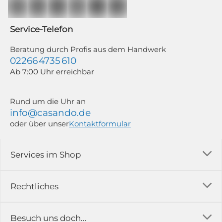
Auswertung individueller Öffnungs- und Klickraten (dazu nutzen wir
Mailchimp in Kombination mit Google). Deine Einwilligung kannst du
jederzeit mit Wirkung für die Zukunft und ohne Angabe von Gründen
widerrufen; z. B. durch Klick auf den Abmeldelink am Ende jedes Newsletters.
Service-Telefon
Weitere Informationen findest du in unserer Datenschutzerklärung.
Beratung durch Profis aus dem Handwerk
02266 4735 610
Ab 7:00 Uhr erreichbar
Rund um die Uhr an
info@casando.de
oder über unser
Kontaktformular
Services im Shop
Versandkosten
Rechtliches
Ratgeber
Impressum
Besuch uns doch...
Erfahrungsberichte & Bewertungen