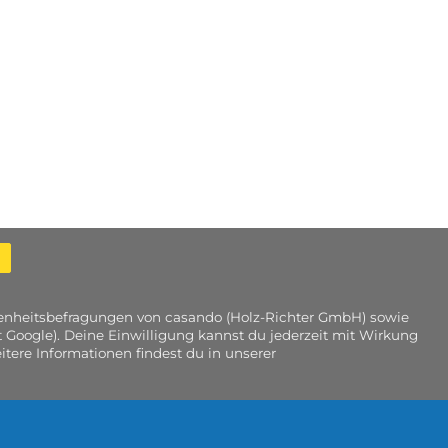
edenheitsbefragungen von casando (Holz-Richter GmbH) sowie
 Google). Deine Einwilligung kannst du jederzeit mit Wirkung
tere Informationen findest du in unserer