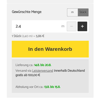
Gewünschte Menge
m
Stück
m
1 Stück
(2,40 m) =
5,86 €
In den Warenkorb
Lieferung ca.:
14.8. bis 20.8.
Versand via
Leistenversand
innerhalb Deutschland
gratis ab 100,00 €
Abholung vor Ort ca.:
13.8. bis 15.8.