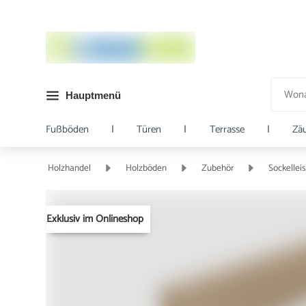
Hauptmenü
Fußböden
|
Türen
|
Terrasse
|
Zä
Holzhandel
Holzböden
Zubehör
Sockellei
Exklusiv im Onlineshop