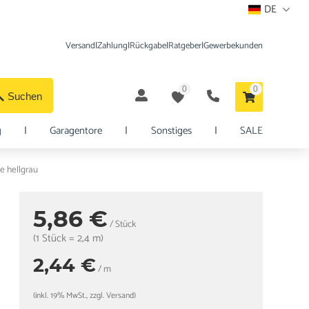
DE
Versand
|
Zahlung
|
Rückgabe
|
Ratgeber
|
Gewerbekunden
0
0
Suchen
g
|
Garagentore
|
Sonstiges
|
SALE
e hellgrau
5,86 €
/ Stück
(1 Stück = 2,4 m)
2,44 €
/ m
(inkl. 19% MwSt., zzgl. Versand)