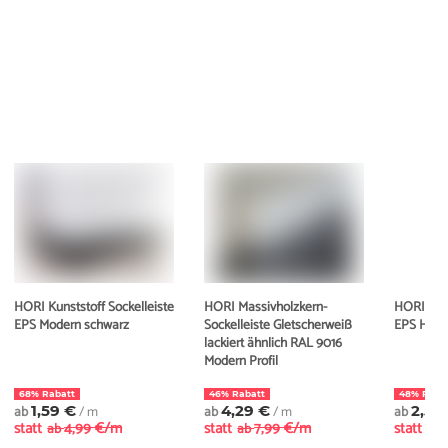
HORI Kunststoff Sockelleiste
HORI Massivholzkern-
HORI Kuns
EPS Modern schwarz
Sockelleiste Gletscherweiß
EPS Hamb
lackiert ähnlich RAL 9016
Modern Profil
68% Rabatt
46% Rabatt
48% Raba
ab
1,59 €
/ m
ab
4,29 €
/ m
ab
2,59
statt
4,99 €/m
statt
7,99 €/m
statt
ab
ab
ab