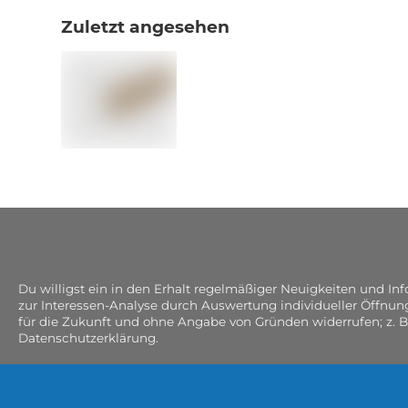
Zuletzt angesehen
Du willigst ein in den Erhalt regelmäßiger Neuigkeiten und I
zur Interessen-Analyse durch Auswertung individueller Öffnun
für die Zukunft und ohne Angabe von Gründen widerrufen; z. B
Datenschutzerklärung.