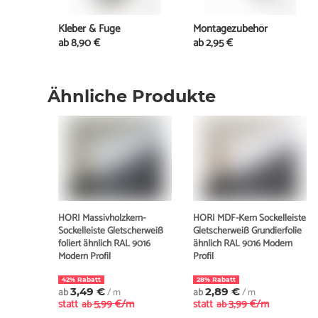
Kleber & Fuge
Montagezubehör
ab
8,90 €
ab
2,95 €
Ähnliche Produkte
HORI Massivholzkern-
HORI MDF-Kern Sockelleiste
Sockelleiste Gletscherweiß
Gletscherweiß Grundierfolie
foliert ähnlich RAL 9016
ähnlich RAL 9016 Modern
Modern Profil
Profil
42% Rabatt
28% Rabatt
ab
3,49 €
/ m
ab
2,89 €
/ m
statt
5,99 €/m
statt
3,99 €/m
ab
ab