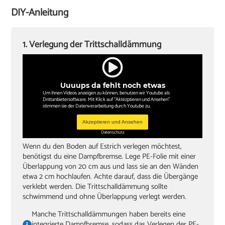
Cuttermesser
DIY-Anleitung
Winkel oder Schmiege
Zollstock
1. Verlegung der Trittschalldämmung
Kappsäge
Knieschoner
Uuuups da fehlt noch etwas
Um ihnen Videos anzeigen zu können, benutzen wir Youtube als
Drittanbietersoftware. Mit Klick auf "Aktezptieren und Ansehen"
stimmen sie der Datenverarbeitung durch Youtube zu.
Akzeptieren und Ansehen
Datenschutz
Wenn du den Boden auf Estrich verlegen möchtest,
benötigst du eine Dampfbremse. Lege PE-Folie mit einer
Überlappung von 20 cm aus und lass sie an den Wänden
etwa 2 cm hochlaufen. Achte darauf, dass die Übergänge
verklebt werden. Die Trittschalldämmung sollte
schwimmend und ohne Überlappung verlegt werden.
Manche Trittschalldämmungen haben bereits eine
integrierte Dampfbremse, sodass das Verlegen der PE-