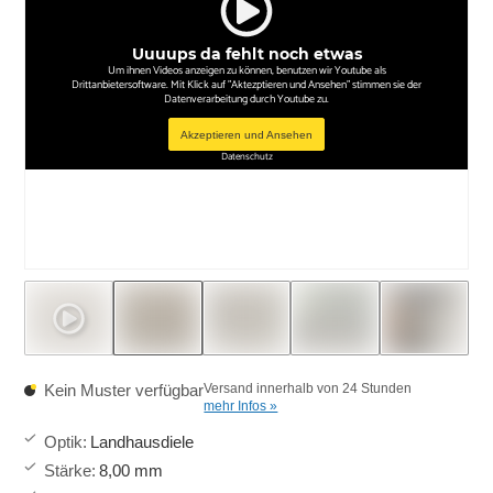
Uuuups da fehlt noch etwas
Um ihnen Videos anzeigen zu können, benutzen wir Youtube als
Drittanbietersoftware. Mit Klick auf "Aktezptieren und Ansehen" stimmen sie der
Datenverarbeitung durch Youtube zu.
Akzeptieren und Ansehen
Datenschutz
Kein Muster verfügbar
Versand innerhalb von 24 Stunden
mehr Infos »
Optik
:
Landhausdiele
Stärke
:
8,00 mm