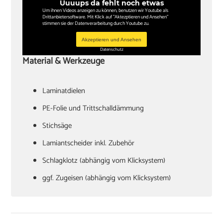
Uuuups da fehlt noch etwas
Um ihnen Videos anzeigen zu können, benutzen wir Youtube als
Drittanbietersoftware. Mit Klick auf "Aktezptieren und Ansehen"
stimmen sie der Datenverarbeitung durch Youtube zu.
Akzeptieren und Ansehen
Datenschutz
Material & Werkzeuge
Laminatdielen
PE-Folie und Trittschalldämmung
Stichsäge
Lamiantscheider inkl. Zubehör
Schlagklotz (abhängig vom Klicksystem)
ggf. Zugeisen (abhängig vom Klicksystem)
Hammer
Verlegekeile