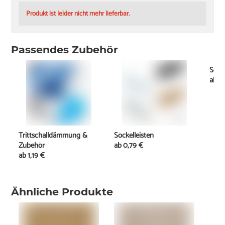
Produkt ist leider nicht mehr lieferbar.
Passendes Zubehör
Schi
ab
11
Trittschalldämmung &
Sockelleisten
Zubehör
ab
0,79 €
ab
1,19 €
Ähnliche Produkte