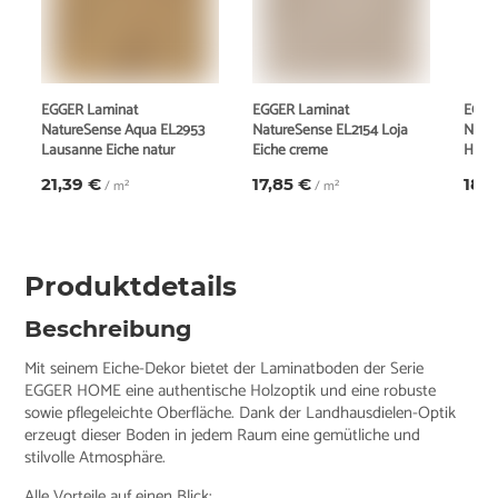
EGGER Laminat
EGGER Laminat
EGGE
NatureSense Aqua EL2953
NatureSense EL2154 Loja
Natu
Lausanne Eiche natur
Eiche creme
Hamil
21,39 €
17,85 €
18,
/ m²
/ m²
Produktdetails
Beschreibung
Mit seinem Eiche-Dekor bietet der Laminatboden der Serie
EGGER HOME eine authentische Holzoptik und eine robuste
sowie pflegeleichte Oberfläche. Dank der Landhausdielen-Optik
erzeugt dieser Boden in jedem Raum eine gemütliche und
stilvolle Atmosphäre.
Alle Vorteile auf einen Blick: