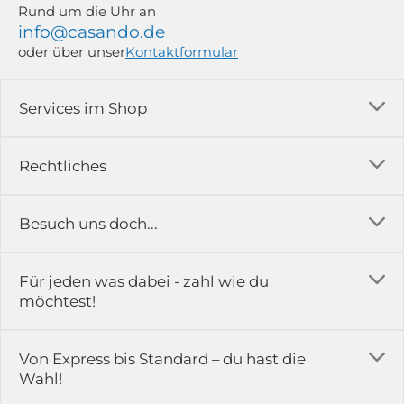
Rund um die Uhr an
info@casando.de
oder über unser
Kontaktformular
Services im Shop
Versandkosten
Rechtliches
Ratgeber
Impressum
Besuch uns doch...
Erfahrungsberichte & Bewertungen
AGB
FAQ
in der Ausstellung...
Für jeden was dabei - zahl wie du
Rückgabe & Reklamation
Kontakt
möchtest!
Datenschutz
Das ist casando
Holz-Richter GmbH
Schmiedeweg 1
Batteriegesetz
Karriere
Von Express bis Standard – du hast die
51789 Lindlar
Wahl!
Widerrufsrecht
Gewerbekunden
Hinweis:
Hunde sind in der Ausstellung erlaubt