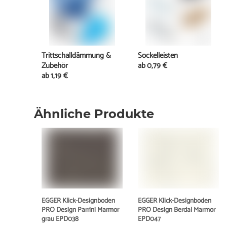
Trittschalldämmung &
Sockelleisten
Zubehör
ab
0,79 €
ab
1,19 €
Ähnliche Produkte
EGGER Klick-Designboden
EGGER Klick-Designboden
PRO Design Parrini Marmor
PRO Design Berdal Marmor
grau EPD038
EPD047