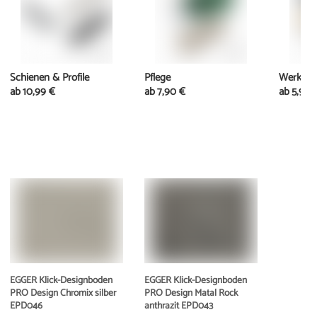
Schienen & Profile
Pflege
Werkzeu
ab
10,99 €
ab
7,90 €
ab
5,95 
EGGER Klick-Designboden
EGGER Klick-Designboden
PRO Design Chromix silber
PRO Design Matal Rock
EPD046
anthrazit EPD043