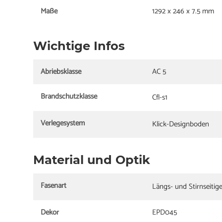
Maße
1292 x 246 x 7.5 mm
Wichtige Infos
Abriebsklasse
AC 5
Brandschutzklasse
Cfl-s1
Verlegesystem
Klick-Designboden
Material und Optik
Fasenart
Längs- und Stirnseitig
Dekor
EPD045