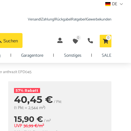
DE
Versand
|
Zahlung
|
Rückgabe
|
Ratgeber
|
Gewerbekunden
0
0
Suchen
g
|
Garagentore
|
Sonstiges
|
SALE
er anthrazit EPD045
57% Rabatt
40,45 €
/ Pkt
(1 Pkt = 2,544 m²)
15,90 €
/ m²
UVP
36,99 €/m²