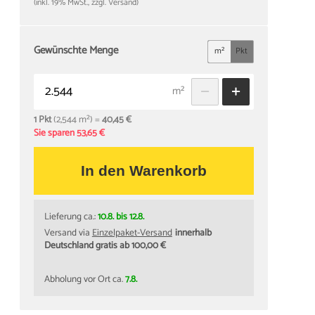
(inkl. 19% MwSt., zzgl. Versand)
Gewünschte Menge
m²
Pkt
m²
1 Pkt
(2,544 m²) =
40,45 €
Sie sparen 53,65 €
In den Warenkorb
Lieferung ca.:
10.8. bis 12.8.
Versand via
Einzelpaket-Versand
innerhalb
Deutschland gratis ab 100,00 €
Abholung vor Ort ca.
7.8.