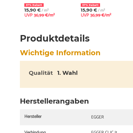
57% Rabatt
57% Rabatt
15,90 €
/ m²
15,90 €
/ m²
UVP
36,99 €/m²
UVP
36,99 €/m²
Produktdetails
Wichtige Information
Qualität
1. Wahl
Herstellerangaben
Hersteller
EGGER
Verbindung
EGGER CLIC It