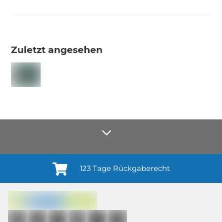
Zuletzt angesehen
123 Tage Rückgaberecht
Anmelden¹
Du willigst ein in den Erhalt regelmäßiger Neuigkeiten und Informationen zu
Produkten, Dienstleistungen, Aktionen und Zufriedenheitsbefragungen von
casando (Holz-Richter GmbH) sowie zur Interessen-Analyse durch
Auswertung individueller Öffnungs- und Klickraten (dazu nutzen wir