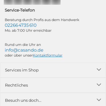
Mailchimp in Kombination mit Google). Deine Einwilligung kannst du
jederzeit mit Wirkung für die Zukunft und ohne Angabe von Gründen
widerrufen; z. B. durch Klick auf den Abmeldelink am Ende jedes Newsletters.
Service-Telefon
Weitere Informationen findest du in unserer Datenschutzerklärung.
Beratung durch Profis aus dem Handwerk
02266 4735 610
Mo. ab 7:00 Uhr erreichbar
Rund um die Uhr an
info@casando.de
oder über unser
Kontaktformular
Services im Shop
Versandkosten
Rechtliches
Ratgeber
Impressum
Besuch uns doch...
Erfahrungsberichte & Bewertungen