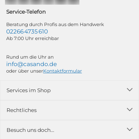
jederzeit mit Wirkung für die Zukunft und ohne Angabe von Gründen
widerrufen; z. B. durch Klick auf den Abmeldelink am Ende jedes Newsletters.
Service-Telefon
Weitere Informationen findest du in unserer Datenschutzerklärung.
Beratung durch Profis aus dem Handwerk
02266 4735 610
Ab 7:00 Uhr erreichbar
Rund um die Uhr an
info@casando.de
oder über unser
Kontaktformular
Services im Shop
Versandkosten
Rechtliches
Ratgeber
Impressum
Besuch uns doch...
Erfahrungsberichte & Bewertungen