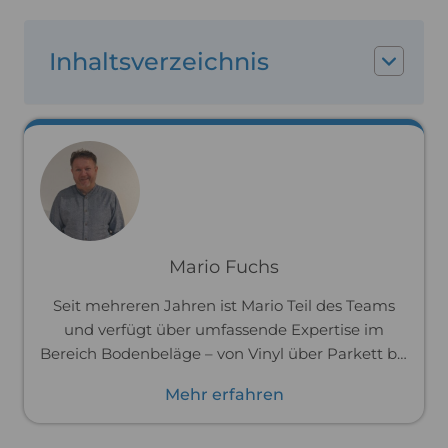
Inhaltsverzeichnis
Mario Fuchs
Seit mehreren Jahren ist Mario Teil des Teams
und verfügt über umfassende Expertise im
Bereich Bodenbeläge – von Vinyl über Parkett bis
hin zu Laminat. Zuvor war er im Handwerk tätig
Mehr erfahren
und hat Böden professionell verlegt. Dank dieser
praktischen Erfahrung kennt er die Materialien