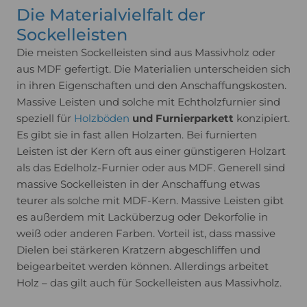
und ihre Verarbeitung bis ins Detail und kann
Die Materialvielfalt der
dich passgenau und praxisnah beraten.
Sockelleisten
Die meisten Sockelleisten sind aus Massivholz oder
aus MDF gefertigt. Die Materialien unterscheiden sich
in ihren Eigenschaften und den Anschaffungskosten.
Massive Leisten und solche mit Echtholzfurnier sind
speziell für
Holzböden
und Furnierparkett
konzipiert.
Es gibt sie in fast allen Holzarten. Bei furnierten
Leisten ist der Kern oft aus einer günstigeren Holzart
als das Edelholz-Furnier oder aus MDF. Generell sind
massive Sockelleisten in der Anschaffung etwas
teurer als solche mit MDF-Kern. Massive Leisten gibt
es außerdem mit Lacküberzug oder Dekorfolie in
weiß oder anderen Farben. Vorteil ist, dass massive
Dielen bei stärkeren Kratzern abgeschliffen und
beigearbeitet werden können. Allerdings arbeitet
Holz – das gilt auch für Sockelleisten aus Massivholz.