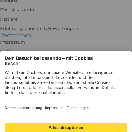
Kontakt
Das ist casando
Karriere
Erfahrungsberichte & Bewertungen
Rechtliches
Impressum
AGB
Rückgabe
Batteriegesetz
Datenschutz
Widerrufsrecht
Datenschutzeinstellungen
Besuch uns in der Ausstellung!
Holz-Richter GmbH
Schmiedeweg 1
51789 Lindlar