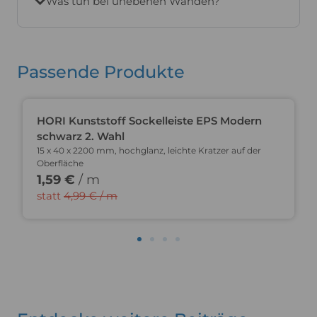
Was tun bei unebenen Wänden?
Passende Produkte
Du sparst 68%
HORI Kunststoff Sockelleiste EPS Modern
schwarz 2. Wahl
15 x 40 x 2200 mm, hochglanz, leichte Kratzer auf der
Oberfläche
1,59 €
/ m
statt
4,99 € / m