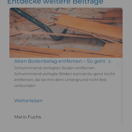
Entdecke weitere Beiträge
Alten Bodenbelag entfernen – So geht`s
S
Schwimmend verlegten Boden entfernen
Vi
Schwimmend verlegte Böden kannst du ganz leicht
mo
entfernen, da sie mit dem Untergrund nicht fest
Ab
verbunden
Vi
Weiterlesen
W
Mario Fuchs
M