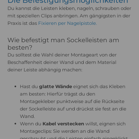
Die Befestigungsmöglichkeiten
Mehr Informationen
Du kannst die Leisten kleben, nageln, schrauben oder
mit speziellen Clips anbringen. Am gängigsten in der
Akzeptieren
Praxis ist das
Fixieren per Nagelpistole.
Usercentrics Consent
powered by
Management Platform
Wie befestigt man Sockelleisten am
besten?
Du solltest die Wahl deiner Montageart von der
Beschaffenheit deiner Wand und dem Material
deiner Leiste abhängig machen:
Hast du
glatte Wände
eignet sich das Kleben
am besten: Hierfür trägst du den
Montagekleber punktweise auf die Rückseite
der Sockelleiste auf und drückst sie fest an die
Wand.
Wenn du
Kabel verstecken
willst, eignen sich
Montageclips: Sie werden an die Wand
geschraubt und die Leisten einfach eingeklickt.