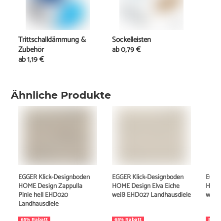
Trittschalldämmung &
Sockelleisten
Zubehör
ab
0,79 €
ab
1,19 €
Ähnliche Produkte
EGGER Klick-Designboden
EGGER Klick-Designboden
EGGE
HOME Design Zappulla
HOME Design Elva Eiche
HOME
Pinie hell EHD020
weiß EHD027 Landhausdiele
weiß
Landhausdiele
65% Rabatt
65% Rabatt
57% 