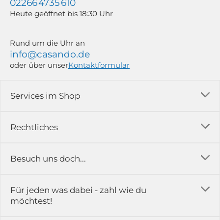
02266 4735 610
Heute geöffnet bis 18:30 Uhr
Rund um die Uhr an
info@casando.de
oder über unser
Kontaktformular
Services im Shop
Versandkosten
Rechtliches
Ratgeber
Impressum
Besuch uns doch...
Erfahrungsberichte & Bewertungen
AGB
FAQ
in der Ausstellung...
Für jeden was dabei - zahl wie du
Rückgabe & Reklamation
Kontakt
möchtest!
Datenschutz
Das ist casando
Holz-Richter GmbH