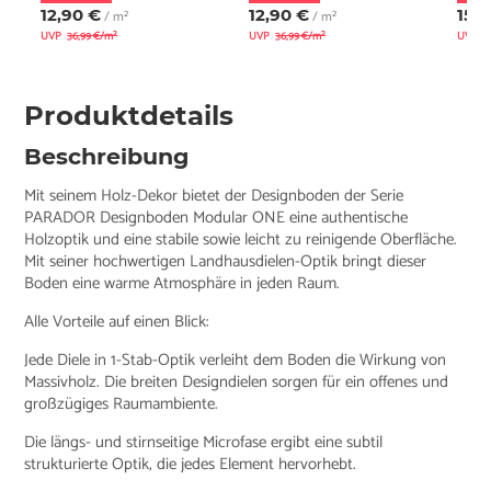
12,90 €
12,90 €
15,
/ m²
/ m²
UVP
36,99 €/m²
UVP
36,99 €/m²
UVP
3
Produktdetails
Beschreibung
Mit seinem Holz-Dekor bietet der Designboden der Serie
PARADOR Designboden Modular ONE eine authentische
Holzoptik und eine stabile sowie leicht zu reinigende Oberfläche.
Mit seiner hochwertigen Landhausdielen-Optik bringt dieser
Boden eine warme Atmosphäre in jeden Raum.
Alle Vorteile auf einen Blick:
Jede Diele in 1-Stab-Optik verleiht dem Boden die Wirkung von
Massivholz. Die breiten Designdielen sorgen für ein offenes und
großzügiges Raumambiente.
Die längs- und stirnseitige Microfase ergibt eine subtil
strukturierte Optik, die jedes Element hervorhebt.