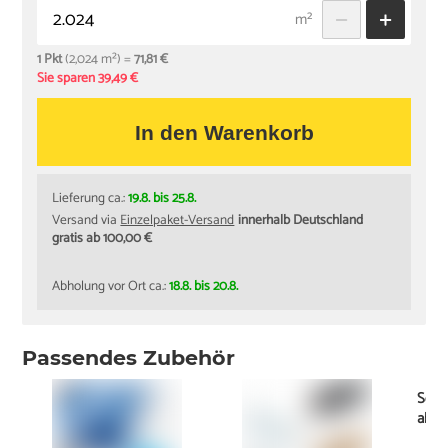
m²
1 Pkt
(2,024 m²) =
71,81 €
Sie sparen 39,49 €
In den Warenkorb
Lieferung ca.:
19.8. bis 25.8.
Versand via
Einzelpaket-Versand
innerhalb Deutschland
gratis ab 100,00 €
Abholung vor Ort ca.:
18.8. bis 20.8.
Passendes Zubehör
Schi
ab
1