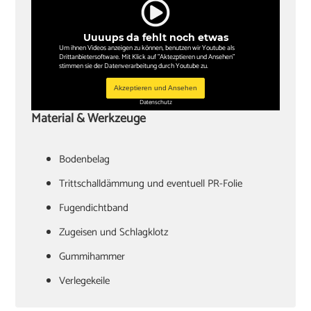
Uuuups da fehlt noch etwas
Um ihnen Videos anzeigen zu können, benutzen wir Youtube als
Drittanbietersoftware. Mit Klick auf "Aktezptieren und Ansehen"
stimmen sie der Datenverarbeitung durch Youtube zu.
Akzeptieren und Ansehen
Datenschutz
Material & Werkzeuge
Bodenbelag
Trittschalldämmung und eventuell PR-Folie
Fugendichtband
Zugeisen und Schlagklotz
Gummihammer
Verlegekeile
Cuttermesser