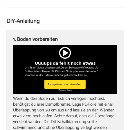
Laminatschneider
Akkuschrauber
DIY-Anleitung
Sockelleisten und Halterungsclips
Stichsäge und Kappsäge
1. Boden vorbereiten
Zollstock
Winkel
Uuuups da fehlt noch etwas
Bleistift
Um ihnen Videos anzeigen zu können, benutzen wir Youtube als
Drittanbietersoftware. Mit Klick auf "Aktezptieren und Ansehen"
stimmen sie der Datenverarbeitung durch Youtube zu.
Akzeptieren und Ansehen
Datenschutz
Wenn du den Boden auf Estrich verlegen möchtest,
benötigst du eine Dampfbremse. Lege PE-Folie mit einer
Überlappung von 20 cm aus und lass sie an den Wänden
etwa 2 cm hochlaufen. Achte darauf, dass die Übergänge
verklebt werden. Die Trittschalldämmung sollte
schwimmend und ohne Überlappung verlegt werden.