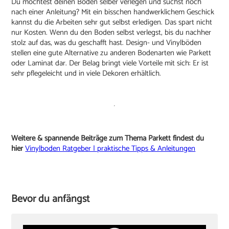
Du möchtest deinen Boden selber verlegen und suchst noch
nach einer Anleitung? Mit ein bisschen handwerklichem Geschick
kannst du die Arbeiten sehr gut selbst erledigen. Das spart nicht
nur Kosten. Wenn du den Boden selbst verlegst, bis du nachher
stolz auf das, was du geschafft hast. Design- und Vinylböden
stellen eine gute Alternative zu anderen Bodenarten wie Parkett
oder Laminat dar. Der Belag bringt viele Vorteile mit sich: Er ist
sehr pflegeleicht und in viele Dekoren erhältlich.
Weitere & spannende Beiträge zum Thema Parkett findest du
hier
Vinylboden Ratgeber | praktische Tipps & Anleitungen
Bevor du anfängst