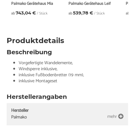
Palmako Gerätehaus Mia
Palmako Gerätehaus Leif
Palm
743,04 €
539,78 €
1
ab
/ Stück
ab
/ Stück
ab
Produktdetails
Beschreibung
Vorgefertigte Wandelemente,
Windsperre inklusive,
inklusive Fußbodenbretter (19 mm),
inklusive Montageset
Herstellerangaben
Hersteller
mehr
Palmako