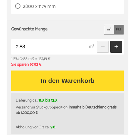
2800 x 1175 mm
Gewünschte Menge
m²
Pkt
m²
1 Pkt
(2,88 m²) =
132,19 €
Sie sparen 97,92 €
In den Warenkorb
Lieferung ca.:
11.8. bis 13.8.
Versand via
Stückgut-Spedition
innerhalb Deutschland gratis
ab 1.200,00 €
Abholung vor Ort ca.
9.8.