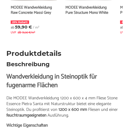
MODEE Wandverkleidung
MODEE Wandverkleidung
MODE
Raw Concrete Massi Grey
Pure Structure Mono White
Pure 
25% Rabatt
43% 
59,90 €
4
ab
/ m²
ab
ab
UVP
79,90 €/m²
UVP
Produktdetails
Beschreibung
Wandverkleidung in Steinoptik für
fugenarme Flächen
Die MODEE Wandverkleidung 1200 x 600 x 4 mm Fliese Stone
Essence Pietra Santa mit Naturstruktur bietet eine elegante
Steinoptik. Du profitierst von
1200 x 600 mm
Fliesen und einer
feuchtraumgeeigneten
Ausführung.
Wichtige Eigenschaften