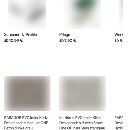
Schienen & Profile
Pflege
Werkzeu
ab
10,99 €
ab
7,90 €
ab
5,95 
PARADOR PVC freier Klick-
ter Hürne PVC-freier Klick-
PARADOR 
Designboden Modular ONE
Designboden dureco Stone
Designbo
Beton dunkelgrau
Line OF 2818 Stein sterngrau
Hydron Fu