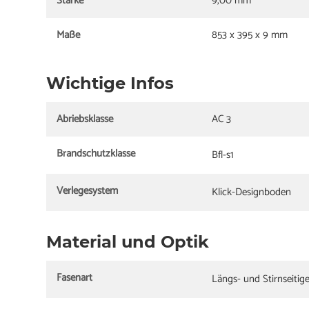
Stärke
9,00 mm
Maße
853 x 395 x 9 mm
Wichtige Infos
Abriebsklasse
AC 3
Brandschutzklasse
Bfl-s1
Verlegesystem
Klick-Designboden
Material und Optik
Fasenart
Längs- und Stirnseitig