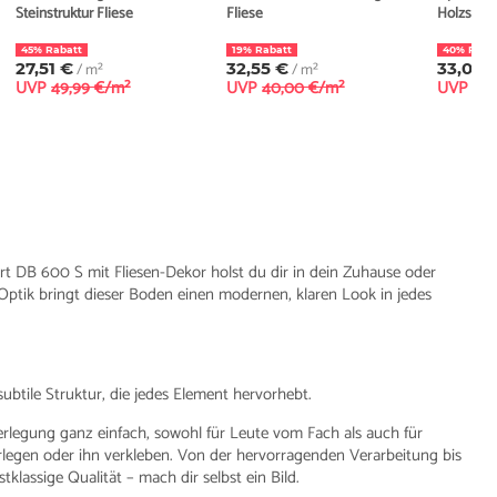
Steinstruktur Fliese
Fliese
Holzstruk
45% Rabatt
19% Rabatt
40% Raba
27,51 €
/ m²
32,55 €
/ m²
33,00 
UVP
49,99 €/m²
UVP
40,00 €/m²
UVP
54,
 DB 600 S mit Fliesen-Dekor holst du dir in dein Zuhause oder
Optik bringt dieser Boden einen modernen, klaren Look in jedes
subtile Struktur, die jedes Element hervorhebt.
rlegung ganz einfach, sowohl für Leute vom Fach als auch für
gen oder ihn verkleben. Von der hervorragenden Verarbeitung bis
lassige Qualität – mach dir selbst ein Bild.