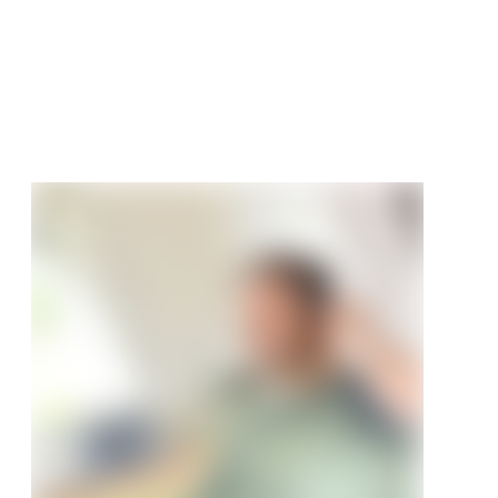
tur Fliese
tt
€
/ m²
99 €/m²