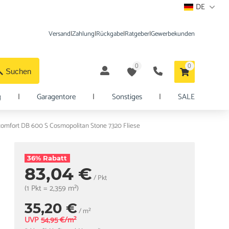
DE
Versand
|
Zahlung
|
Rückgabe
|
Ratgeber
|
Gewerbekunden
0
0
Suchen
g
|
Garagentore
|
Sonstiges
|
SALE
omfort DB 600 S Cosmopolitan Stone 7320 Fliese
36% Rabatt
83,04 €
/ Pkt
(1 Pkt = 2,359 m²)
35,20 €
/ m²
UVP
54,95 €/m²