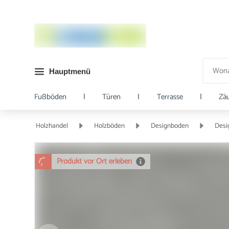
Hauptmenü
Fußböden
|
Türen
|
Terrasse
|
Zä
Holzhandel
Holzböden
Designboden
Desi
Produkt vor Ort erleben