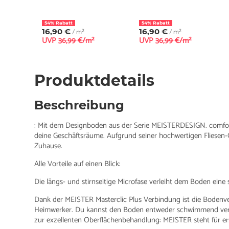
54% Rabatt
54% Rabatt
16,90 €
/ m²
16,90 €
/ m²
UVP
36,99 €/m²
UVP
36,99 €/m²
Produktdetails
Beschreibung
: Mit dem Designboden aus der Serie MEISTERDESIGN. comfort
deine Geschäftsräume. Aufgrund seiner hochwertigen Fliesen-
Zuhause.
Alle Vorteile auf einen Blick:
Die längs- und stirnseitige Microfase verleiht dem Boden eine 
Dank der MEISTER Masterclic Plus Verbindung ist die Bodenve
Heimwerker. Du kannst den Boden entweder schwimmend verle
zur exzellenten Oberflächenbehandlung: MEISTER steht für erstk