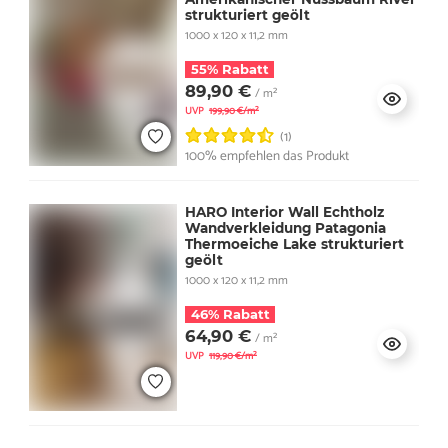
strukturiert geölt
1000 x 120 x 11,2 mm
55% Rabatt
89,90 €
/ m²
UVP
199,90 €/m²
(1)
100% empfehlen das Produkt
HARO Interior Wall Echtholz
Wandverkleidung Patagonia
Thermoeiche Lake strukturiert
geölt
1000 x 120 x 11,2 mm
46% Rabatt
64,90 €
/ m²
UVP
119,90 €/m²