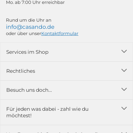
Mo. ab 7:00 Uhr erreichbar
Rund um die Uhr an
info@casando.de
oder über unser
Kontaktformular
Services im Shop
Versandkosten
Rechtliches
Ratgeber
Impressum
Besuch uns doch...
Erfahrungsberichte & Bewertungen
AGB
FAQ
in der Ausstellung...
Für jeden was dabei - zahl wie du
Rückgabe & Reklamation
Kontakt
möchtest!
Datenschutz
Das ist casando
Holz-Richter GmbH
Schmiedeweg 1
Batteriegesetz
Karriere