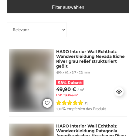
Filter auswählen
HARO Interior Wall Echtholz
Wandverkleidung Nevada Eiche
River grau relief strukturiert
geölt
496 x 62 x 3,7 - 7,3 mm
58% Rabatt
49,90 €
/ m²
UVP
119,90 €/m²
(1)
100% empfehlen das Produkt
HARO Interior Wall Echtholz
Wandverkleidung Patagonia
Amerikanischer Nussbaum River