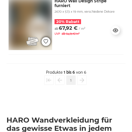
HARO Wall Design Stripe
furniert
2670 x 573 x 19 mm, verschiedene Dekore
20% Rabatt
67,92 €
ab
/ m²
ab
UVP
84,89 €/m²
Produkte
1 bis 6
von 6
1
HARO Wandverkleidung für
das gewisse Etwas in jedem