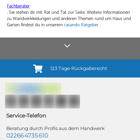
Fachberater
. Sie stehen dir mit Rat und Tat zur Seite. Weitere Informationen
zu Wandverkleidungen und anderen Themen rund um Haus und
Garten findest du in unserem
casando Ratgeber
.
123 Tage Rückgaberecht
Anmelden¹
Du willigst ein in den Erhalt regelmäßiger Neuigkeiten und Informationen zu
Produkten, Dienstleistungen, Aktionen und Zufriedenheitsbefragungen von
casando (Holz-Richter GmbH) sowie zur Interessen-Analyse durch
Auswertung individueller Öffnungs- und Klickraten (dazu nutzen wir
Mailchimp in Kombination mit Google). Deine Einwilligung kannst du
jederzeit mit Wirkung für die Zukunft und ohne Angabe von Gründen
widerrufen; z. B. durch Klick auf den Abmeldelink am Ende jedes Newsletters.
Service-Telefon
Weitere Informationen findest du in unserer Datenschutzerklärung.
Beratung durch Profis aus dem Handwerk
02266 4735 610