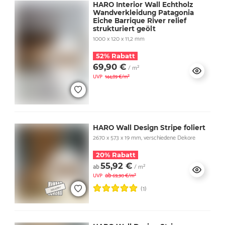
HARO Interior Wall Echtholz
Wandverkleidung Patagonia
Eiche Barrique River relief
strukturiert geölt
1000 x 120 x 11,2 mm
52% Rabatt
69,90 €
/ m²
UVP
144,89 €/m²
HARO Wall Design Stripe foliert
2670 x 573 x 19 mm, verschiedene Dekore
20% Rabatt
55,92 €
ab
/ m²
ab
UVP
69,90 €/m²
(1)