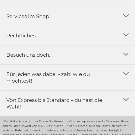
Services im Shop
Versandkosten
Rechtliches
Ratgeber
Impressum
Besuch uns doch...
Erfahrungsberichte & Bewertungen
AGB
FAQ
in der Ausstellung...
Für jeden was dabei - zahl wie du
Rückgabe & Reklamation
Kontakt
möchtest!
Datenschutz
Das ist casando
Holz-Richter GmbH
Schmiedeweg 1
Batteriegesetz
Karriere
Von Express bis Standard – du hast die
51789 Lindlar
Wahl!
Widerrufsrecht
Gewerbekunden
Hinweis:
Hunde sind in der Ausstellung erlaubt
Datenschutz-Einstellung
Grounding Page
¹ Der Rabattcode gilt nur für das Sortiment im Onlineshop von casando. Du kannst ihn ab
einem Einkaufswert von 500 Euro einlösen. Er ist nur einmal nutzbar, lässt sich nicht mit
Erklärung zur Barrierefreiheit
anderen Rabattaktionen kombinieren, nicht auszahlen und auch nicht nachträglich
einlösen. Pro Person gibt's den Gutschein nur einmal, unabhängig von der E-Mail-Adresse