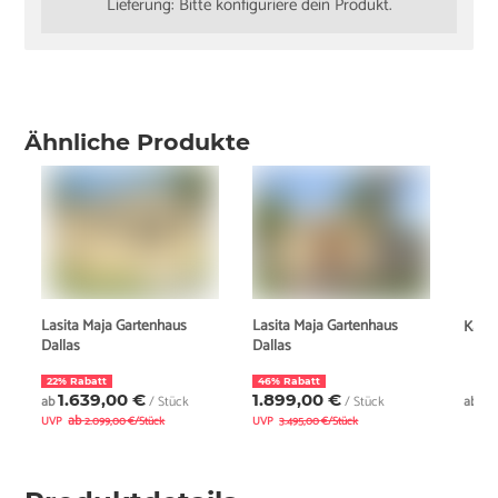
Lieferung: Bitte konfiguriere dein Produkt.
Ähnliche Produkte
Lasita Maja Gartenhaus
Lasita Maja Gartenhaus
Karib
Dallas
Dallas
22% Rabatt
46% Rabatt
1.639,00 €
1.899,00 €
1
ab
/ Stück
/ Stück
ab
ab
UVP
2.099,00 €/Stück
UVP
3.495,00 €/Stück