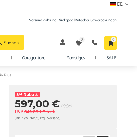
DE
Versand
|
Zahlung
|
Rückgabe
|
Ratgeber
|
Gewerbekunden
0
0
Suchen
g
|
Garagentore
|
Sonstiges
|
SALE
ia Plus
8% Rabatt
597,00 €
/ Stück
UVP
649,00 €/Stück
(inkl. 19% MwSt., zzgl. Versand)