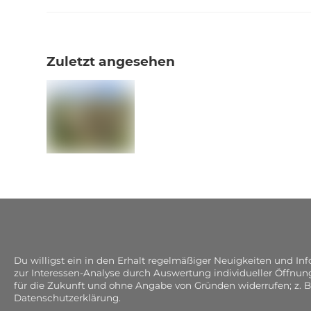
Zuletzt angesehen
Du willigst ein in den Erhalt regelmäßiger Neuigkeiten und I
zur Interessen-Analyse durch Auswertung individueller Öffnun
für die Zukunft und ohne Angabe von Gründen widerrufen; z. B
Datenschutzerklärung.