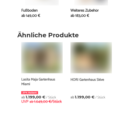
Fußboden
Weiteres Zubehör
ab
149,00 €
ab
183,00 €
Ähnliche Produkte
Lasita Maja Gartenhaus
HORI Gartenhaus Skive
Miami
27% Rabatt
ab
1.199,00 €
/ Stück
ab
1.199,00 €
/ Stück
UVP
1.649,00 €/Stück
ab