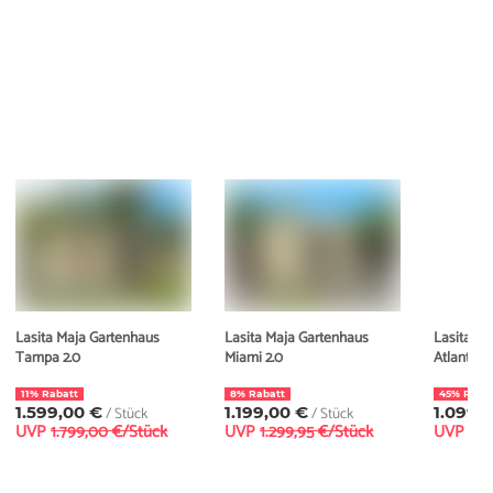
Lasita Maja Gartenhaus
Lasita Maja Gartenhaus
Lasita Ma
Tampa 2.0
Miami 2.0
Atlanta 2.
11% Rabatt
8% Rabatt
45% Raba
1.599,00 €
/ Stück
1.199,00 €
/ Stück
1.099,
UVP
1.799,00 €/Stück
UVP
1.299,95 €/Stück
UVP
1.9