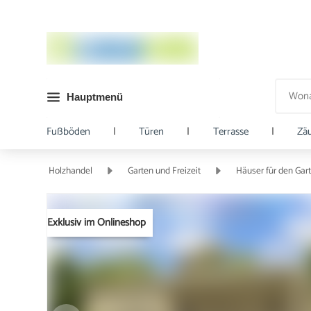
Hauptmenü
Fußböden
|
Türen
|
Terrasse
|
Zä
Holzhandel
Garten und Freizeit
Häuser für den Gar
Exklusiv im Onlineshop