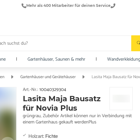
Mehr als 400 Mitarbeiter für deinen Service
une
|
Gartenhäuser, Saunen & mehr
|
Wandverkleidun
ten
Gartenhäuser und Gerätehäuser
Lasita Maja Bausatz für Nov
Art.-Nr.:
10040329304
Lasita Maja Bausatz
für Novia Plus
grüngrau, Zubehör Artikel können nur in Verbindung mit
einem Gartenhaus gekauft werdenPlus
Holzart
:
Fichte