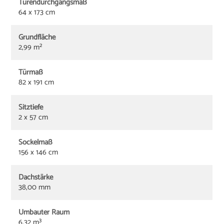
Türendurchgangsmaß
64 x 173 cm
Grundfläche
2,99 m²
Türmaß
82 x 191 cm
Sitztiefe
2 x 57 cm
Sockelmaß
156 x 146 cm
Dachstärke
38,00 mm
Umbauter Raum
6,32 m³