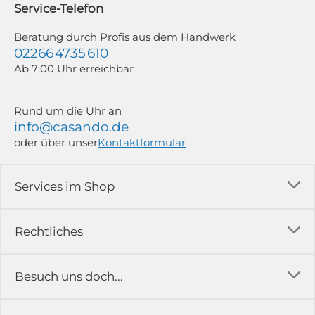
Service-Telefon
Weitere Informationen findest du in unserer Datenschutzerklärung.
Beratung durch Profis aus dem Handwerk
02266 4735 610
Ab 7:00 Uhr erreichbar
Rund um die Uhr an
info@casando.de
oder über unser
Kontaktformular
Services im Shop
Versandkosten
Rechtliches
Ratgeber
Impressum
Besuch uns doch...
Erfahrungsberichte & Bewertungen
AGB
FAQ