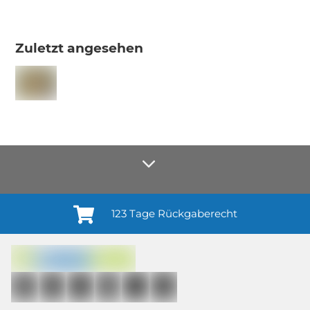
Zuletzt angesehen
123 Tage Rückgaberecht
Anmelden¹
Du willigst ein in den Erhalt regelmäßiger Neuigkeiten und Informationen zu
Produkten, Dienstleistungen, Aktionen und Zufriedenheitsbefragungen von
casando (Holz-Richter GmbH) sowie zur Interessen-Analyse durch
Auswertung individueller Öffnungs- und Klickraten (dazu nutzen wir
Mailchimp in Kombination mit Google). Deine Einwilligung kannst du
jederzeit mit Wirkung für die Zukunft und ohne Angabe von Gründen
widerrufen; z. B. durch Klick auf den Abmeldelink am Ende jedes Newsletters.