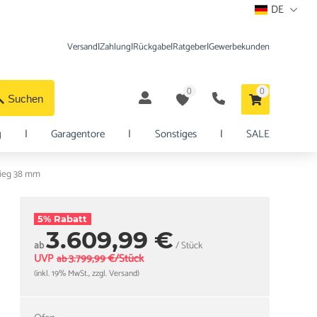
DE
Versand
|
Zahlung
|
Rückgabe
|
Ratgeber
|
Gewerbekunden
0
0
Suchen
g
|
Garagentore
|
Sonstiges
|
SALE
tieg 38 mm
5% Rabatt
3.609,99 €
ab
/ Stück
UVP
3.799,99 €/Stück
ab
(inkl. 19% MwSt., zzgl. Versand)