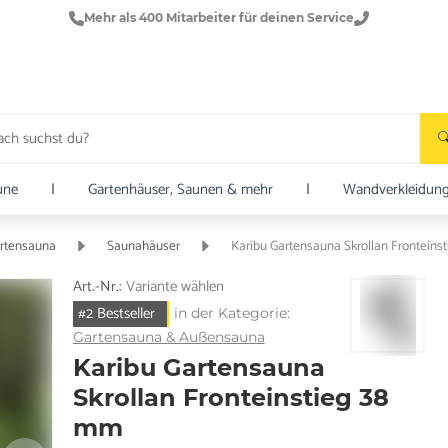
Mehr als 400 Mitarbeiter für deinen Service
une
|
Gartenhäuser, Saunen & mehr
|
Wandverkleidun
rtensauna
Saunahäuser
Karibu Gartensauna Skrollan Fronteins
Art.-Nr.:
Variante wählen
#2 Bestseller
in der Kategorie:
Gartensauna & Außensauna
Karibu Gartensauna
Skrollan Fronteinstieg 38
mm