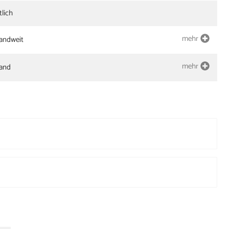
tlich
mehr
landweit
mehr
land