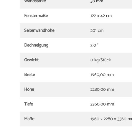
Wandstärke
38 mm
Fenstermaße
122 x 42 cm
Seitenwandhöhe
201 cm
Dachneigung
3,0 °
Gewicht
0 kg/Stück
Breite
1960,00 mm
Höhe
2280,00 mm
Tiefe
3360,00 mm
Maße
1960 x 2280 x 3360 