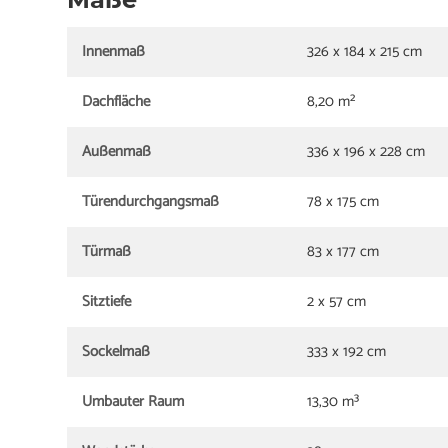
Innenmaß
326 x 184 x 215 cm
Dachfläche
8,20 m²
Außenmaß
336 x 196 x 228 cm
Türendurchgangsmaß
78 x 175 cm
Türmaß
83 x 177 cm
Sitztiefe
2 x 57 cm
Sockelmaß
333 x 192 cm
Umbauter Raum
13,30 m³