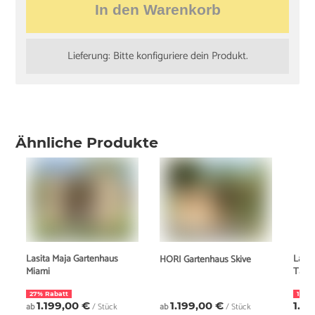
In den Warenkorb
Lieferung: Bitte konfiguriere dein Produkt.
Ähnliche Produkte
Lasita Maja Gartenhaus
Lasit
HORI Gartenhaus Skive
Miami
Tamp
27% Rabatt
11% 
1.199,00 €
1.199,00 €
1.5
ab
/ Stück
ab
/ Stück