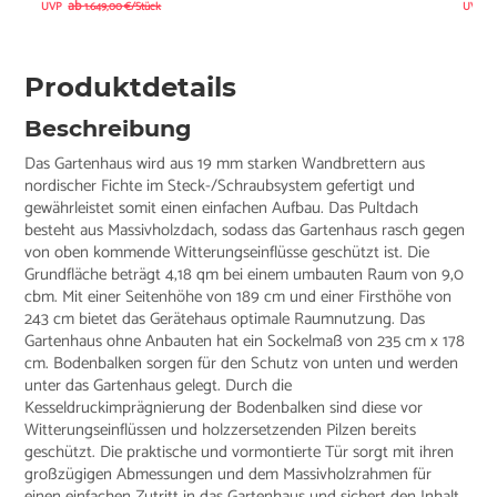
ab
UVP
1.649,00 €/Stück
UVP
1
Produktdetails
Beschreibung
Das Gartenhaus wird aus 19 mm starken Wandbrettern aus
nordischer Fichte im Steck-/Schraubsystem gefertigt und
gewährleistet somit einen einfachen Aufbau. Das Pultdach
besteht aus Massivholzdach, sodass das Gartenhaus rasch gegen
von oben kommende Witterungseinflüsse geschützt ist. Die
Grundfläche beträgt 4,18 qm bei einem umbauten Raum von 9,0
cbm. Mit einer Seitenhöhe von 189 cm und einer Firsthöhe von
243 cm bietet das Gerätehaus optimale Raumnutzung. Das
Gartenhaus ohne Anbauten hat ein Sockelmaß von 235 cm x 178
cm. Bodenbalken sorgen für den Schutz von unten und werden
unter das Gartenhaus gelegt. Durch die
Kesseldruckimprägnierung der Bodenbalken sind diese vor
Witterungseinflüssen und holzzersetzenden Pilzen bereits
geschützt. Die praktische und vormontierte Tür sorgt mit ihren
großzügigen Abmessungen und dem Massivholzrahmen für
einen einfachen Zutritt in das Gartenhaus und sichert den Inhalt