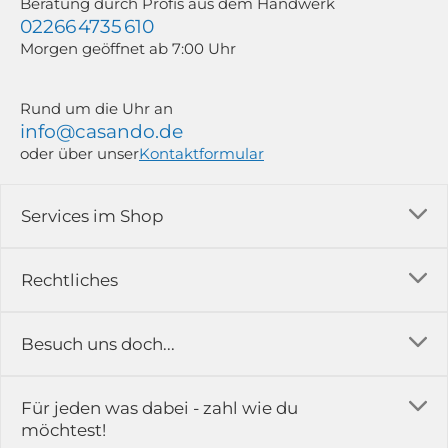
Beratung durch Profis aus dem Handwerk
02266 4735 610
Morgen geöffnet ab 7:00 Uhr
Rund um die Uhr an
info@casando.de
oder über unser
Kontaktformular
Services im Shop
Versandkosten
Rechtliches
Ratgeber
Impressum
Besuch uns doch...
Erfahrungsberichte & Bewertungen
AGB
FAQ
in der Ausstellung...
Für jeden was dabei - zahl wie du
Rückgabe & Reklamation
Kontakt
möchtest!
Datenschutz