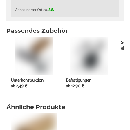
Abholung vor Ort ca.
8.8.
Passendes Zubehör
Schr
ab
2
Unterkonstruktion
Befestigungen
ab
2,49 €
ab
12,90 €
Ähnliche Produkte