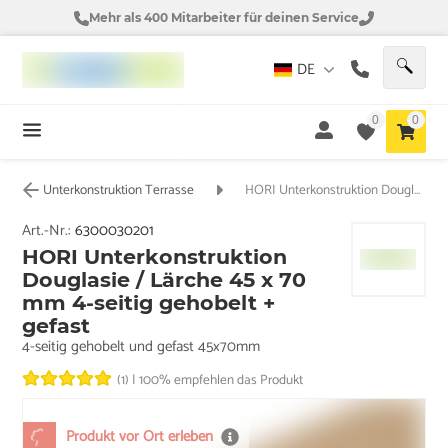
Mehr als 400 Mitarbeiter für deinen Service
DE
0
0
Unterkonstruktion Terrasse
HORI Unterkonstruktion Douglasie / Lärche 45 x 70 mm 4-seitig gehobelt + gefast
Art.-Nr.:
6300030201
HORI Unterkonstruktion
Douglasie / Lärche 45 x 70
mm 4-seitig gehobelt +
gefast
4-seitig gehobelt und gefast 45x70mm
(1)
|
100% empfehlen das Produkt
Produkt vor Ort erleben