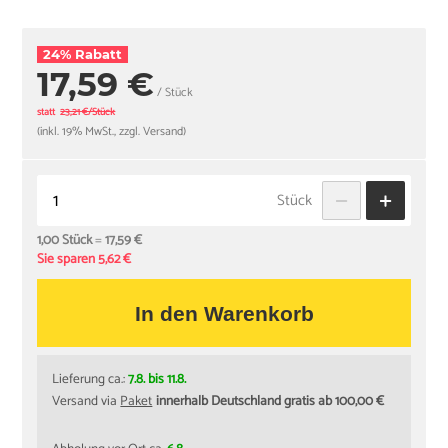
24% Rabatt
17,59 €
/ Stück
statt
23,21 €/Stück
(inkl. 19% MwSt., zzgl. Versand)
Stück
1,00 Stück
=
17,59 €
Sie sparen 5,62 €
In den Warenkorb
Lieferung ca.:
7.8. bis 11.8.
Versand via
Paket
innerhalb Deutschland gratis ab 100,00 €